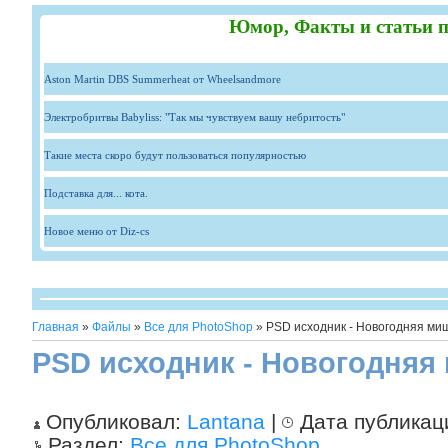
Юмор, Факты и статьи п
Aston Martin DBS Summerheat от Wheelsandmore
Электробритвы Babyliss: "Так мы чувствуем вашу небритость"
Такие места скоро будут пользоваться популярностью
Подставка для... кота.
Новое меню от Diz-cs
Главная
»
Файлы
»
Все для PhotoShop
» PSD исходник - Новогодняя ми
PSD исходник - Новогодняя
Опубликовал:
Lantana
|
Дата публикац
Раздел:
Все для PhotoShop