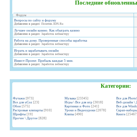
Последние обновленны
Форум
Вопросы по сайту и форуму
Добавлено в раздел:
Позитив.3DN.Ru
Лучшее онлайн казино. Как обыграть казино
Добавлено в раздел:
Заработок вебмастеру
Работа на дому. Проверенные способы заработка
Добавлено в раздел:
Заработок вебмастеру
Играть и зарабатывать онлайн
Добавлено в раздел:
Заработок вебмастеру
Инвест-Проект. Прибыль каждые 5 мин.
Добавлено в раздел:
Заработок вебмастеру
Категории:
Футажи
[973]
Музыка
[23345]
Все для Phot
Все для uCoz
[23]
Игры \ Все для игр
[3018]
Веб-дизайн \ 
Обои
[575]
Картинки и Фото
[241]
Все для Wind
Растровые клипарты
[910]
Уроки и Видеоуроки
[2078]
Скрап-набор
Шрифты
[19]
Клипы
[490]
Книги
[25467
Прочее \ Другое
[828]