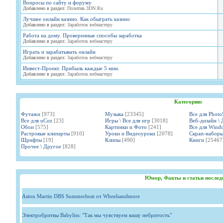
Вопросы по сайту и форуму
Добавлено в раздел:
Позитив.3DN.Ru
Лучшее онлайн казино. Как обыграть казино
Добавлено в раздел:
Заработок вебмастеру
Работа на дому. Проверенные способы заработка
Добавлено в раздел:
Заработок вебмастеру
Играть и зарабатывать онлайн
Добавлено в раздел:
Заработок вебмастеру
Инвест-Проект. Прибыль каждые 5 мин.
Добавлено в раздел:
Заработок вебмастеру
Категории:
Футажи
[973]
Музыка
[23345]
Все для Phot
Все для uCoz
[23]
Игры \ Все для игр
[3018]
Веб-дизайн \ 
Обои
[575]
Картинки и Фото
[241]
Все для Wind
Растровые клипарты
[910]
Уроки и Видеоуроки
[2078]
Скрап-набор
Шрифты
[19]
Клипы
[490]
Книги
[25467
Прочее \ Другое
[828]
Юмор, Факты и статьи послед
Aston Martin DBS Summerheat от Wheelsandmore
Электробритвы Babyliss: "Так мы чувствуем вашу небритость"