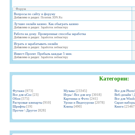
Форум
Вопросы по сайту и форуму
Добавлено в раздел:
Позитив.3DN.Ru
Лучшее онлайн казино. Как обыграть казино
Добавлено в раздел:
Заработок вебмастеру
Работа на дому. Проверенные способы заработка
Добавлено в раздел:
Заработок вебмастеру
Играть и зарабатывать онлайн
Добавлено в раздел:
Заработок вебмастеру
Инвест-Проект. Прибыль каждые 5 мин.
Добавлено в раздел:
Заработок вебмастеру
Категории:
Футажи
[973]
Музыка
[23345]
Все для Phot
Все для uCoz
[23]
Игры \ Все для игр
[3018]
Веб-дизайн \ 
Обои
[575]
Картинки и Фото
[241]
Все для Wind
Растровые клипарты
[910]
Уроки и Видеоуроки
[2078]
Скрап-набор
Шрифты
[19]
Клипы
[490]
Книги
[25467
Прочее \ Другое
[828]