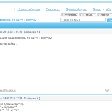
Новые сообщения
Участники
Правила форума
Поиск
RSS
[
·
·
·
·
Вопросы по сайту и форуму
рг, 29.12.2011, 01:22 | Сообщение #
1
шают ваши вопросы по сайту и форуму!
атор сайта...
рг, 24.09.2015, 12:31 | Сообщение #
2
уг Администратор!
т модератор?
я ? Что не так?