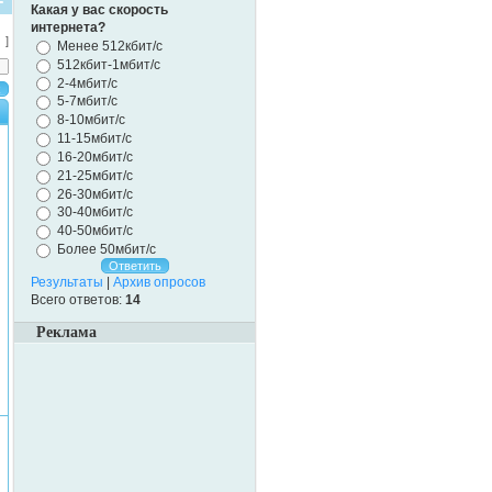
Какая у вас скорость
интернета?
]
Менее 512кбит/с
512кбит-1мбит/с
2-4мбит/с
5-7мбит/с
8-10мбит/с
11-15мбит/с
16-20мбит/с
21-25мбит/с
26-30мбит/с
30-40мбит/с
40-50мбит/с
Более 50мбит/с
Результаты
|
Архив опросов
Всего ответов:
14
Реклама