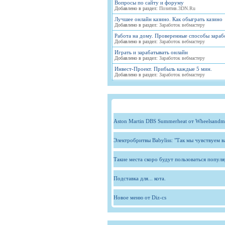
Вопросы по сайту и форуму
Добавлено в раздел:
Позитив.3DN.Ru
Лучшее онлайн казино. Как обыграть казино
Добавлено в раздел:
Заработок вебмастеру
Работа на дому. Проверенные способы зараб
Добавлено в раздел:
Заработок вебмастеру
Играть и зарабатывать онлайн
Добавлено в раздел:
Заработок вебмастеру
Инвест-Проект. Прибыль каждые 5 мин.
Добавлено в раздел:
Заработок вебмастеру
Aston Martin DBS Summerheat от Wheelsandm
Электробритвы Babyliss: "Так мы чувствуем 
Такие места скоро будут пользоваться попул
Подставка для... кота.
Новое меню от Diz-cs