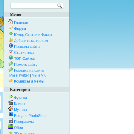
Меню
Главная
Форум
Юмор,Статьи и Факты
Добавить материал
Правила сайта
Статистика
ТОП Сайтов
Помочь сайту
Реклама на сайте
Мы в Twitter
|
Мы в VK
Комиксы и мемы
Категории
Футажи
Клипы
Музыка
Все для PhotoShop
Программы
Обои
3D-графика