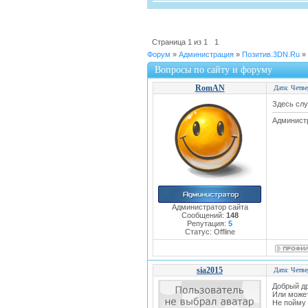
Страница
1
из
1
1
Форум
»
Администрация
»
Позитив.3DN.Ru
»
Вопросы по сайту и форуму
RomAN
Дата: Четве
Здесь слу
Администр
Администратор сайта
Сообщений:
148
Репутация:
5
Статус:
Offline
sia2015
Дата: Четве
Добрый др
Или може
Не пойму 