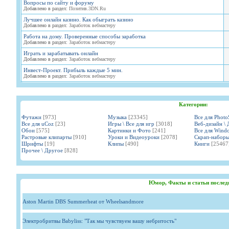
Вопросы по сайту и форуму
Добавлено в раздел:
Позитив.3DN.Ru
Лучшее онлайн казино. Как обыграть казино
Добавлено в раздел:
Заработок вебмастеру
Работа на дому. Проверенные способы заработка
Добавлено в раздел:
Заработок вебмастеру
Играть и зарабатывать онлайн
Добавлено в раздел:
Заработок вебмастеру
Инвест-Проект. Прибыль каждые 5 мин.
Добавлено в раздел:
Заработок вебмастеру
Категории:
Футажи
[973]
Музыка
[23345]
Все для Phot
Все для uCoz
[23]
Игры \ Все для игр
[3018]
Веб-дизайн \ 
Обои
[575]
Картинки и Фото
[241]
Все для Wind
Растровые клипарты
[910]
Уроки и Видеоуроки
[2078]
Скрап-набор
Шрифты
[19]
Клипы
[490]
Книги
[25467
Прочее \ Другое
[828]
Юмор, Факты и статьи послед
Aston Martin DBS Summerheat от Wheelsandmore
Электробритвы Babyliss: "Так мы чувствуем вашу небритость"