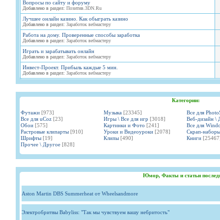
Вопросы по сайту и форуму
Добавлено в раздел:
Позитив.3DN.Ru
Лучшее онлайн казино. Как обыграть казино
Добавлено в раздел:
Заработок вебмастеру
Работа на дому. Проверенные способы заработка
Добавлено в раздел:
Заработок вебмастеру
Играть и зарабатывать онлайн
Добавлено в раздел:
Заработок вебмастеру
Инвест-Проект. Прибыль каждые 5 мин.
Добавлено в раздел:
Заработок вебмастеру
Категории:
Футажи
[973]
Музыка
[23345]
Все для Phot
Все для uCoz
[23]
Игры \ Все для игр
[3018]
Веб-дизайн \ 
Обои
[575]
Картинки и Фото
[241]
Все для Wind
Растровые клипарты
[910]
Уроки и Видеоуроки
[2078]
Скрап-набор
Шрифты
[19]
Клипы
[490]
Книги
[25467
Прочее \ Другое
[828]
Юмор, Факты и статьи послед
Aston Martin DBS Summerheat от Wheelsandmore
Электробритвы Babyliss: "Так мы чувствуем вашу небритость"