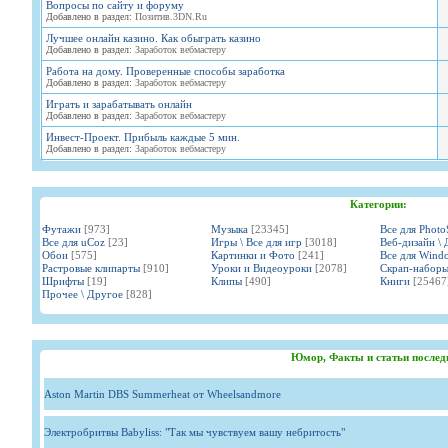
Вопросы по сайту и форуму
Добавлено в раздел:
Позитив.3DN.Ru
Лучшее онлайн казино. Как обыграть казино
Добавлено в раздел:
Заработок вебмастеру
Работа на дому. Проверенные способы заработка
Добавлено в раздел:
Заработок вебмастеру
Играть и зарабатывать онлайн
Добавлено в раздел:
Заработок вебмастеру
Инвест-Проект. Прибыль каждые 5 мин.
Добавлено в раздел:
Заработок вебмастеру
Категории:
Футажи
[973]
Музыка
[23345]
Все для Phot
Все для uCoz
[23]
Игры \ Все для игр
[3018]
Веб-дизайн \ 
Обои
[575]
Картинки и Фото
[241]
Все для Wind
Растровые клипарты
[910]
Уроки и Видеоуроки
[2078]
Скрап-набор
Шрифты
[19]
Клипы
[490]
Книги
[25467
Прочее \ Другое
[828]
Юмор, Факты и статьи послед
Aston Martin DBS Summerheat от Wheelsandmore
Электробритвы Babyliss: "Так мы чувствуем вашу небритость"