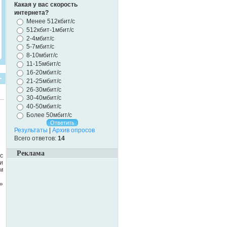
Какая у вас скорость
интернета?
Менее 512кбит/с
512кбит-1мбит/с
2-4мбит/с
5-7мбит/с
8-10мбит/с
11-15мбит/с
16-20мбит/с
21-25мбит/с
26-30мбит/с
30-40мбит/с
40-50мбит/с
Более 50мбит/с
Результаты
|
Архив опросов
Всего ответов:
14
Реклама
с
и
м
»