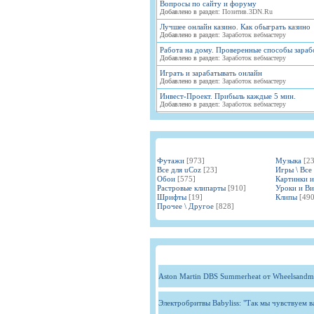
Вопросы по сайту и форуму
Добавлено в раздел:
Позитив.3DN.Ru
Лучшее онлайн казино. Как обыграть казино
Добавлено в раздел:
Заработок вебмастеру
Работа на дому. Проверенные способы зараб
Добавлено в раздел:
Заработок вебмастеру
Играть и зарабатывать онлайн
Добавлено в раздел:
Заработок вебмастеру
Инвест-Проект. Прибыль каждые 5 мин.
Добавлено в раздел:
Заработок вебмастеру
Футажи
[973]
Музыка
[2
Все для uCoz
[23]
Игры \ Все
Обои
[575]
Картинки 
Растровые клипарты
[910]
Уроки и В
Шрифты
[19]
Клипы
[490
Прочее \ Другое
[828]
Aston Martin DBS Summerheat от Wheelsandm
Электробритвы Babyliss: "Так мы чувствуем 