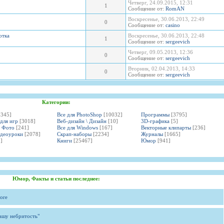
Четверг, 24.09.2015, 12:31
1
Сообщение от:
RomAN
Воскресенье, 30.06.2013, 22:49
0
Сообщение от:
casino
отка
Воскресенье, 30.06.2013, 22:48
1
Сообщение от:
sergeevich
Четверг, 09.05.2013, 12:36
0
Сообщение от:
sergeevich
Вторник, 02.04.2013, 14:33
0
Сообщение от:
sergeevich
Категории:
3345]
Все для PhotoShop
[10032]
Программы
[3795]
 для игр
[3018]
Веб-дизайн \ Дизайн
[10]
3D-графика
[5]
и Фото
[241]
Все для Windows
[167]
Векторные клипарты
[236]
идеоуроки
[2078]
Скрап-наборы
[2234]
Журналы
[1665]
]
Книги
[25467]
Юмор
[941]
Юмор, Факты и статьи последнее:
ore
вашу небритость"