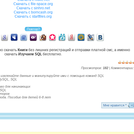
Скачать с file-space.org
Скачать с sinhro.net
Скачать с borncash.org
Скачать с startfiles.org
но скачать
Книги
без лишних регистраций и отправки платной смс, а именно
скачать
Изучаем SQL
бесплатно.
Просмотров:
182
| Комментарии
 извлекайте данные и манипулируйте ими с помощью команд SQL
MySQL, SQL
ство для начинающих
-SQL
аторов
ода. Пособие для детей 6-8 лет
Mне нравится *
+