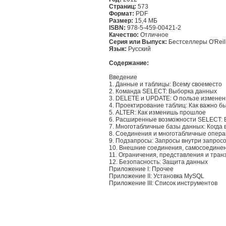
Страниц:
573
Формат:
PDF
Размер:
15,4 МБ
ISBN:
978-5-459-00421-2
Качество:
Отличное
Серия или Выпуск:
Бестселлеры O'Reil
Язык:
Русский
Содержание:
Введение
1. Данные и таблицы: Всему своеместо
2. Команда SELECT: Выборка данных
3. DELETE и UPDATE: О пользе измене
4. Проектирование таблиц: Как важно 
5. ALTER: Как изменишь прошлое
6. Расширенные возможности SELECT: В
7. Многотабличные базы данных: Когда 
8. Соединения и многотабличные операц
9. Подзапросы: Запросы внутри запрос
10. Внешние соединения, самосоедине
11. Ограничения, представления и транз
12. Безопасность: Защита данных
Приложение I: Прочее
Приложение II: Установка MySQL
Приложение III: Список инструментов