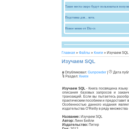
Такие места скоро будут пользоваться попул
Подставка для... кота.
Новое меню от Diz-cs
Главная
»
Файлы
»
Книги
» Изучаем SQL
Изучаем SQL
Опубликовал:
Gunpowder
|
Дата пуб
Раздел:
Книги
Изучаем SQL
- Книга посвящена языку
описания базовых запросов и закан
транзакций. Если вы пытаетесь разобр
практическим пособием и предоставит 
Особенностью данного издания являе
издательства O’Reilly в ряду множеств
Название:
Изучаем SQL
Автор:
Линн Бейли
Издательство:
Питер
Год:
2012