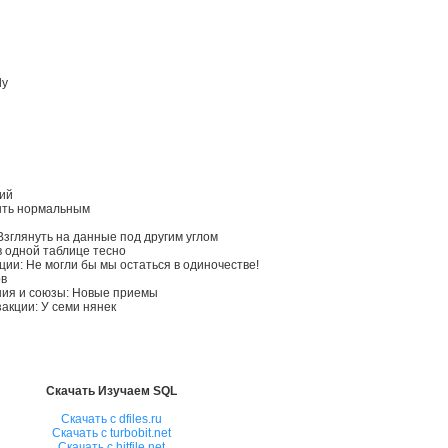
ly
ний
быть нормальным
зглянуть на данные под другим углом
в одной таблице тесно
ии: Не могли бы мы остаться в одиночестве!
ов
ния и союзы: Новые приемы
акции: У семи нянек
Скачать Изучаем SQL
Скачать с dfiles.ru
Скачать с turbobit.net
Скачать с hitfile.net