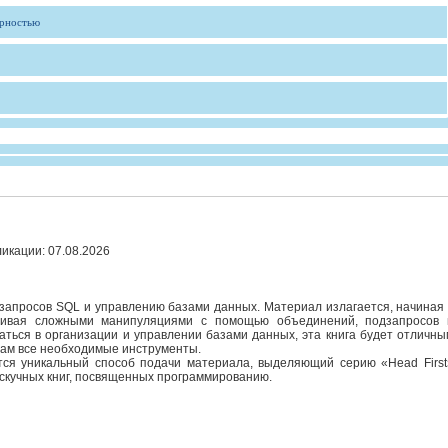
ярностью
ликации:
07.08.2026
 запросов SQL и управлению базами данных. Материал излагается, начиная 
чивая сложными манипуляциями с помощью объединений, подзапросов 
аться в организации и управлении базами данных, эта книга будет отличны
вам все необходимые инструменты.
тся уникальный способ подачи материала, выделяющий серию «Head First
а скучных книг, посвященных программированию.