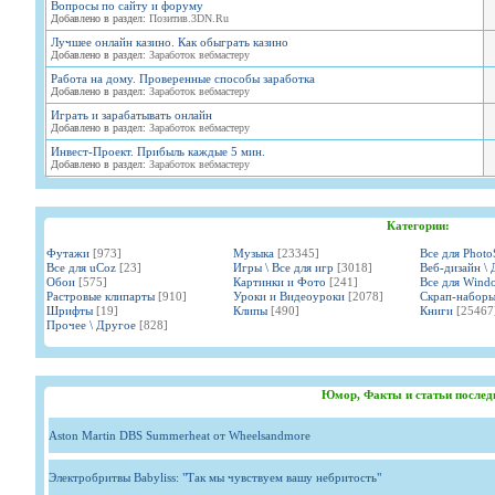
Вопросы по сайту и форуму
Добавлено в раздел:
Позитив.3DN.Ru
Лучшее онлайн казино. Как обыграть казино
Добавлено в раздел:
Заработок вебмастеру
Работа на дому. Проверенные способы заработка
Добавлено в раздел:
Заработок вебмастеру
Играть и зарабатывать онлайн
Добавлено в раздел:
Заработок вебмастеру
Инвест-Проект. Прибыль каждые 5 мин.
Добавлено в раздел:
Заработок вебмастеру
Категории:
Футажи
[973]
Музыка
[23345]
Все для Phot
Все для uCoz
[23]
Игры \ Все для игр
[3018]
Веб-дизайн \ 
Обои
[575]
Картинки и Фото
[241]
Все для Wind
Растровые клипарты
[910]
Уроки и Видеоуроки
[2078]
Скрап-набор
Шрифты
[19]
Клипы
[490]
Книги
[25467
Прочее \ Другое
[828]
Юмор, Факты и статьи послед
Aston Martin DBS Summerheat от Wheelsandmore
Электробритвы Babyliss: "Так мы чувствуем вашу небритость"