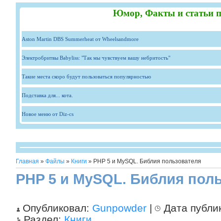
Юмор, Факты и статьи п
Aston Martin DBS Summerheat от Wheelsandmore
Электробритвы Babyliss: "Так мы чувствуем вашу небритость"
Такие места скоро будут пользоваться популярностью
Подставка для... кота.
Новое меню от Diz-cs
Главная
»
Файлы
»
Книги
» PHP 5 и MySQL. Библия пользователя
PHP 5 и MySQL. Библия пол
Опубликовал:
Gunpowder
|
Дата публи
Раздел:
Книги