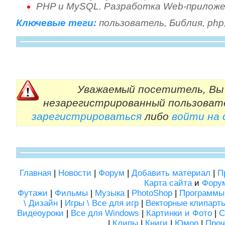
PHP и MySQL. Разработка Web-приложен
Ключевые теги:
пользователь
,
Библия
,
php
Уважаемый посетитель, Вы 
незарегистрированный пользоват
зарегистрироваться
либо
войти на
Главная
|
Новости
|
Форум
|
Добавить материал
|
П
Карта сайта
и
Фору
Футажи
|
Фильмы
|
Музыка
|
PhotoShop
|
Программы
\ Дизайн
|
Игры \ Все для игр
|
Векторные клипарт
Видеоуроки
|
Все для Windows
|
Картинки и Фото
|
С
|
Клипы
|
Книги
|
Юмор
|
Проч