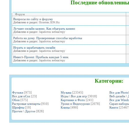
Последние обновленны
Форум
Вопросы по сайту и форуму
Добавлено в раздел:
Позитив.3DN.Ru
Лучшее онлайн казино. Как обыграть казино
Добавлено в раздел:
Заработок вебмастеру
Работа на дому. Проверенные способы заработка
Добавлено в раздел:
Заработок вебмастеру
Играть и зарабатывать онлайн
Добавлено в раздел:
Заработок вебмастеру
Инвест-Проект. Прибыль каждые 5 мин.
Добавлено в раздел:
Заработок вебмастеру
Категории:
Футажи
[973]
Музыка
[23345]
Все для Phot
Все для uCoz
[23]
Игры \ Все для игр
[3018]
Веб-дизайн \ 
Обои
[575]
Картинки и Фото
[241]
Все для Wind
Растровые клипарты
[910]
Уроки и Видеоуроки
[2078]
Скрап-набор
Шрифты
[19]
Клипы
[490]
Книги
[25467
Прочее \ Другое
[828]