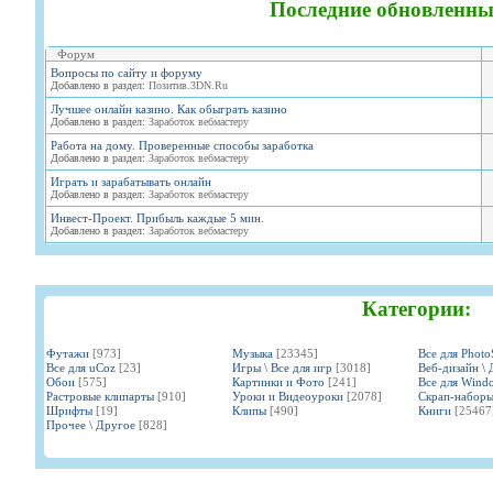
Последние обновленны
Форум
Вопросы по сайту и форуму
Добавлено в раздел:
Позитив.3DN.Ru
Лучшее онлайн казино. Как обыграть казино
Добавлено в раздел:
Заработок вебмастеру
Работа на дому. Проверенные способы заработка
Добавлено в раздел:
Заработок вебмастеру
Играть и зарабатывать онлайн
Добавлено в раздел:
Заработок вебмастеру
Инвест-Проект. Прибыль каждые 5 мин.
Добавлено в раздел:
Заработок вебмастеру
Категории:
Футажи
[973]
Музыка
[23345]
Все для Phot
Все для uCoz
[23]
Игры \ Все для игр
[3018]
Веб-дизайн \ 
Обои
[575]
Картинки и Фото
[241]
Все для Wind
Растровые клипарты
[910]
Уроки и Видеоуроки
[2078]
Скрап-набор
Шрифты
[19]
Клипы
[490]
Книги
[25467
Прочее \ Другое
[828]