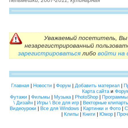
пельмешки
,
2007-2011
,
кулинарная
Уважаемый посетитель, Вы 
незарегистрированный пользоват
зарегистрироваться
либо
войти на
Главная
|
Новости
|
Форум
|
Добавить материал
|
П
Карта сайта
и
Фору
Футажи
|
Фильмы
|
Музыка
|
PhotoShop
|
Программы
\ Дизайн
|
Игры \ Все для игр
|
Векторные клипарт
Видеоуроки
|
Все для Windows
|
Картинки и Фото
|
С
|
Клипы
|
Книги
|
Юмор
|
Проч