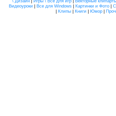
\ Дизайн
|
Игры \ Все для игр
|
Векторные клипарт
Видеоуроки
|
Все для Windows
|
Картинки и Фото
|
С
|
Клипы
|
Книги
|
Юмор
|
Проч