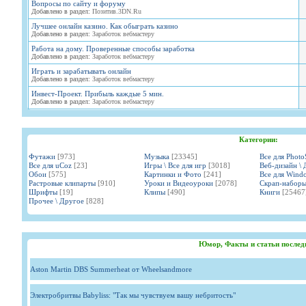
Вопросы по сайту и форуму
Добавлено в раздел:
Позитив.3DN.Ru
Лучшее онлайн казино. Как обыграть казино
Добавлено в раздел:
Заработок вебмастеру
Работа на дому. Проверенные способы заработка
Добавлено в раздел:
Заработок вебмастеру
Играть и зарабатывать онлайн
Добавлено в раздел:
Заработок вебмастеру
Инвест-Проект. Прибыль каждые 5 мин.
Добавлено в раздел:
Заработок вебмастеру
Категории:
Футажи
[973]
Музыка
[23345]
Все для Phot
Все для uCoz
[23]
Игры \ Все для игр
[3018]
Веб-дизайн \ 
Обои
[575]
Картинки и Фото
[241]
Все для Wind
Растровые клипарты
[910]
Уроки и Видеоуроки
[2078]
Скрап-набор
Шрифты
[19]
Клипы
[490]
Книги
[25467
Прочее \ Другое
[828]
Юмор, Факты и статьи послед
Aston Martin DBS Summerheat от Wheelsandmore
Электробритвы Babyliss: "Так мы чувствуем вашу небритость"