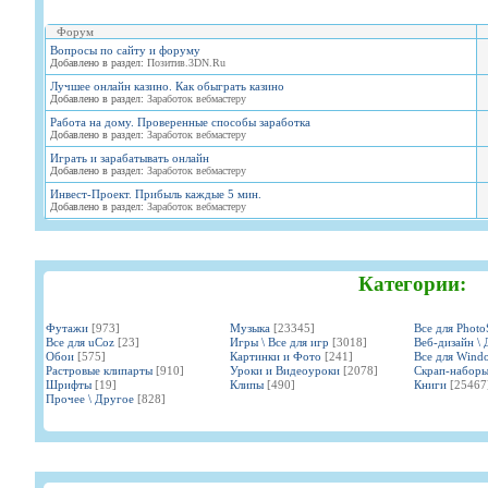
Форум
Вопросы по сайту и форуму
Добавлено в раздел:
Позитив.3DN.Ru
Лучшее онлайн казино. Как обыграть казино
Добавлено в раздел:
Заработок вебмастеру
Работа на дому. Проверенные способы заработка
Добавлено в раздел:
Заработок вебмастеру
Играть и зарабатывать онлайн
Добавлено в раздел:
Заработок вебмастеру
Инвест-Проект. Прибыль каждые 5 мин.
Добавлено в раздел:
Заработок вебмастеру
Категории:
Футажи
[973]
Музыка
[23345]
Все для Phot
Все для uCoz
[23]
Игры \ Все для игр
[3018]
Веб-дизайн \ 
Обои
[575]
Картинки и Фото
[241]
Все для Wind
Растровые клипарты
[910]
Уроки и Видеоуроки
[2078]
Скрап-набор
Шрифты
[19]
Клипы
[490]
Книги
[25467
Прочее \ Другое
[828]