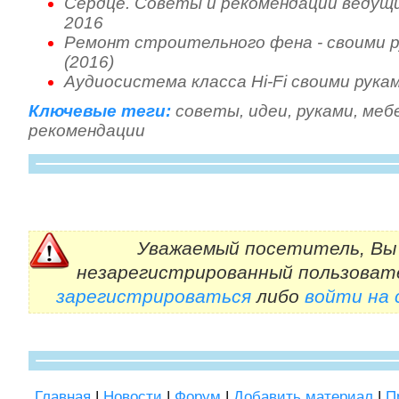
Сердце. Советы и рекомендации ведущих
2016
Ремонт строительного фена - своими 
(2016)
Аудиосистема класса Hi-Fi своими рука
Ключевые теги:
советы
,
идеи
,
руками
,
меб
рекомендации
Уважаемый посетитель, Вы 
незарегистрированный пользоват
зарегистрироваться
либо
войти на
Главная
|
Новости
|
Форум
|
Добавить материал
|
П