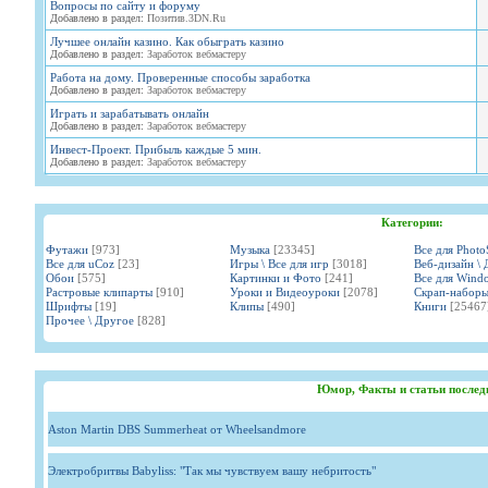
Вопросы по сайту и форуму
Добавлено в раздел:
Позитив.3DN.Ru
Лучшее онлайн казино. Как обыграть казино
Добавлено в раздел:
Заработок вебмастеру
Работа на дому. Проверенные способы заработка
Добавлено в раздел:
Заработок вебмастеру
Играть и зарабатывать онлайн
Добавлено в раздел:
Заработок вебмастеру
Инвест-Проект. Прибыль каждые 5 мин.
Добавлено в раздел:
Заработок вебмастеру
Категории:
Футажи
[973]
Музыка
[23345]
Все для Phot
Все для uCoz
[23]
Игры \ Все для игр
[3018]
Веб-дизайн \ 
Обои
[575]
Картинки и Фото
[241]
Все для Wind
Растровые клипарты
[910]
Уроки и Видеоуроки
[2078]
Скрап-набор
Шрифты
[19]
Клипы
[490]
Книги
[25467
Прочее \ Другое
[828]
Юмор, Факты и статьи послед
Aston Martin DBS Summerheat от Wheelsandmore
Электробритвы Babyliss: "Так мы чувствуем вашу небритость"