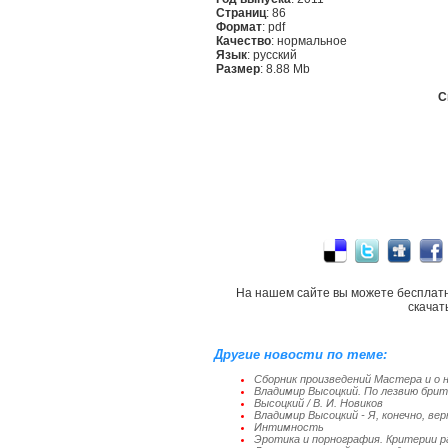
Страниц
: 86
Формат
: pdf
Качество
: нормальное
Язык
: русский
Размер
: 8.88 Mb
С
На нашем сайте вы можете бесплат
скачат
Другие новости по теме:
Сборник произведений Мастера и о 
Владимир Высоцкий. По лезвию бри
Высоцкий / В. И. Новиков
Владимир Высоцкий - Я, конечно, верн
Интимность
Эротика и порнография. Критерии р