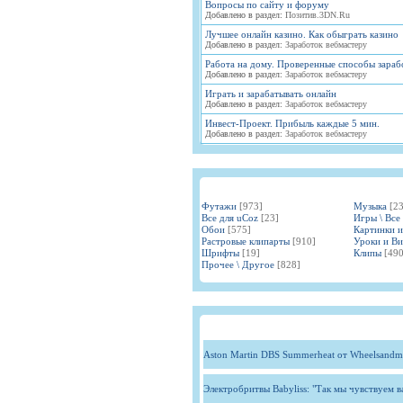
Вопросы по сайту и форуму
Добавлено в раздел:
Позитив.3DN.Ru
Лучшее онлайн казино. Как обыграть казино
Добавлено в раздел:
Заработок вебмастеру
Работа на дому. Проверенные способы зараб
Добавлено в раздел:
Заработок вебмастеру
Играть и зарабатывать онлайн
Добавлено в раздел:
Заработок вебмастеру
Инвест-Проект. Прибыль каждые 5 мин.
Добавлено в раздел:
Заработок вебмастеру
Футажи
[973]
Музыка
[2
Все для uCoz
[23]
Игры \ Все
Обои
[575]
Картинки 
Растровые клипарты
[910]
Уроки и В
Шрифты
[19]
Клипы
[490
Прочее \ Другое
[828]
Aston Martin DBS Summerheat от Wheelsandm
Электробритвы Babyliss: "Так мы чувствуем 