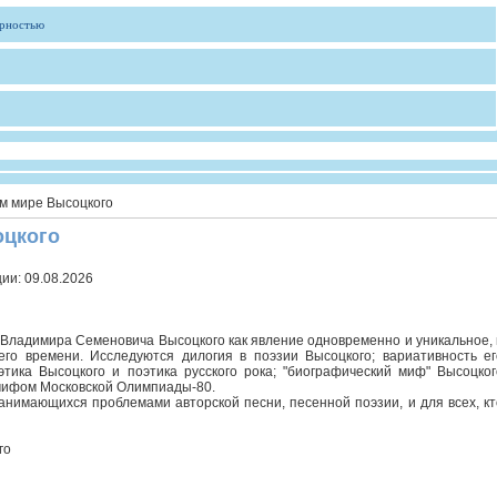
ярностью
м мире Высоцкого
оцкого
ции:
09.08.2026
Владимира Семеновича Высоцкого как явление одновременно и уникальное, 
его времени. Исследуются дилогия в поэзии Высоцкого; вариативность ег
этика Высоцкого и поэтика русского рока; "биографический миф" Высоцког
 мифом Московской Олимпиады-80.
анимающихся проблемами авторской песни, песенной поэзии, и для всех, кт
го