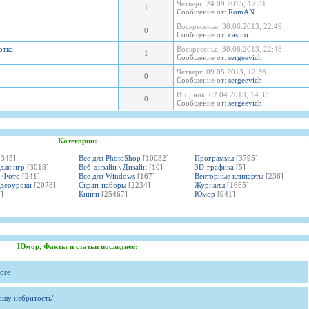
Четверг, 24.09.2015, 12:31
1
Сообщение от:
RomAN
Воскресенье, 30.06.2013, 22:49
0
Сообщение от:
casino
отка
Воскресенье, 30.06.2013, 22:48
1
Сообщение от:
sergeevich
Четверг, 09.05.2013, 12:36
0
Сообщение от:
sergeevich
Вторник, 02.04.2013, 14:33
0
Сообщение от:
sergeevich
Категории:
3345]
Все для PhotoShop
[10032]
Программы
[3795]
 для игр
[3018]
Веб-дизайн \ Дизайн
[10]
3D-графика
[5]
и Фото
[241]
Все для Windows
[167]
Векторные клипарты
[236]
идеоуроки
[2078]
Скрап-наборы
[2234]
Журналы
[1665]
]
Книги
[25467]
Юмор
[941]
Юмор, Факты и статьи последнее:
ore
вашу небритость"