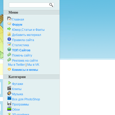
Меню
Главная
Форум
Юмор,Статьи и Факты
Добавить материал
Правила сайта
Статистика
ТОП Сайтов
Помочь сайту
Реклама на сайте
Мы в Twitter
|
Мы в VK
Комиксы и мемы
Категории
Футажи
Клипы
Музыка
Все для PhotoShop
Программы
Обои
3D-графика