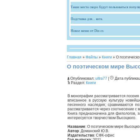
Такие места скоро будут пользоваться попул
Подставка для... кота.
Новое меню от Diz-cs
Главная
»
Файлы
»
Книги
» О поэтическо
О поэтическом мире Выс
Опубликовал:
ultra77
|
Дата публика
Раздел:
Книги
В монографии рассматривается поэзия 
вписанное в русскую культуру новейш
песенного наследия; сравниваются по
рассматривается через соотнесение с
Книга предназначена для филологов, з
интересуется творчеством Высоцкого.
Название
: О поэтическом мире Высоцко
Автор
: Доманский Ю.В.
Издательство
: СФК-офис
Год выпуска
: 2011