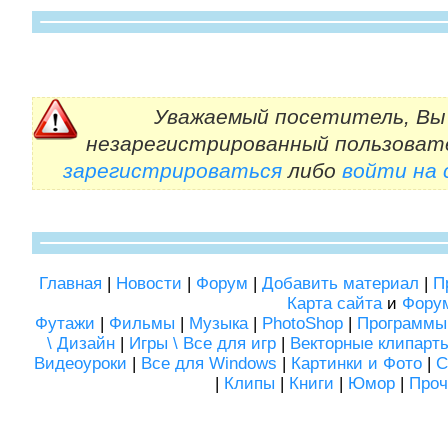
Уважаемый посетитель, Вы 
незарегистрированный пользоват
зарегистрироваться
либо
войти на
Главная
|
Новости
|
Форум
|
Добавить материал
|
П
Карта сайта
и
Фору
Футажи
|
Фильмы
|
Музыка
|
PhotoShop
|
Программы
\ Дизайн
|
Игры \ Все для игр
|
Векторные клипарт
Видеоуроки
|
Все для Windows
|
Картинки и Фото
|
С
|
Клипы
|
Книги
|
Юмор
|
Проч