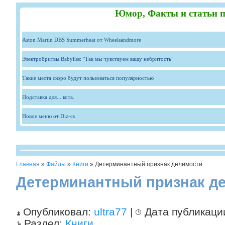
Юмор, Факты и статьи п
Aston Martin DBS Summerheat от Wheelsandmore
Электробритвы Babyliss: "Так мы чувствуем вашу небритость"
Такие места скоро будут пользоваться популярностью
Подставка для... кота.
Новое меню от Diz-cs
Главная
»
Файлы
»
Книги
» Детерминантный признак делимости
Детерминантный признак д
Опубликовал:
ultra77
|
Дата публикаци
Раздел:
Книги