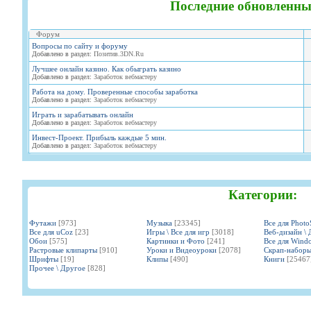
Последние обновленны
Форум
Вопросы по сайту и форуму
Добавлено в раздел:
Позитив.3DN.Ru
Лучшее онлайн казино. Как обыграть казино
Добавлено в раздел:
Заработок вебмастеру
Работа на дому. Проверенные способы заработка
Добавлено в раздел:
Заработок вебмастеру
Играть и зарабатывать онлайн
Добавлено в раздел:
Заработок вебмастеру
Инвест-Проект. Прибыль каждые 5 мин.
Добавлено в раздел:
Заработок вебмастеру
Категории:
Футажи
[973]
Музыка
[23345]
Все для Phot
Все для uCoz
[23]
Игры \ Все для игр
[3018]
Веб-дизайн \ 
Обои
[575]
Картинки и Фото
[241]
Все для Wind
Растровые клипарты
[910]
Уроки и Видеоуроки
[2078]
Скрап-набор
Шрифты
[19]
Клипы
[490]
Книги
[25467
Прочее \ Другое
[828]