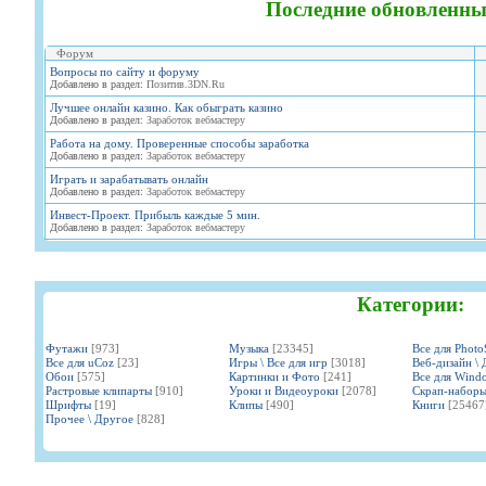
Последние обновленны
Форум
Вопросы по сайту и форуму
Добавлено в раздел:
Позитив.3DN.Ru
Лучшее онлайн казино. Как обыграть казино
Добавлено в раздел:
Заработок вебмастеру
Работа на дому. Проверенные способы заработка
Добавлено в раздел:
Заработок вебмастеру
Играть и зарабатывать онлайн
Добавлено в раздел:
Заработок вебмастеру
Инвест-Проект. Прибыль каждые 5 мин.
Добавлено в раздел:
Заработок вебмастеру
Категории:
Футажи
[973]
Музыка
[23345]
Все для Phot
Все для uCoz
[23]
Игры \ Все для игр
[3018]
Веб-дизайн \ 
Обои
[575]
Картинки и Фото
[241]
Все для Wind
Растровые клипарты
[910]
Уроки и Видеоуроки
[2078]
Скрап-набор
Шрифты
[19]
Клипы
[490]
Книги
[25467
Прочее \ Другое
[828]