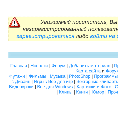
Уважаемый посетитель, Вы 
незарегистрированный пользоват
зарегистрироваться
либо
войти на
Главная
|
Новости
|
Форум
|
Добавить материал
|
П
Карта сайта
и
Фору
Футажи
|
Фильмы
|
Музыка
|
PhotoShop
|
Программы
\ Дизайн
|
Игры \ Все для игр
|
Векторные клипарт
Видеоуроки
|
Все для Windows
|
Картинки и Фото
|
С
|
Клипы
|
Книги
|
Юмор
|
Проч