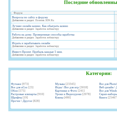
Последние обновленны
Форум
Вопросы по сайту и форуму
Добавлено в раздел:
Позитив.3DN.Ru
Лучшее онлайн казино. Как обыграть казино
Добавлено в раздел:
Заработок вебмастеру
Работа на дому. Проверенные способы заработка
Добавлено в раздел:
Заработок вебмастеру
Играть и зарабатывать онлайн
Добавлено в раздел:
Заработок вебмастеру
Инвест-Проект. Прибыль каждые 5 мин.
Добавлено в раздел:
Заработок вебмастеру
Категории:
Футажи
[973]
Музыка
[23345]
Все для Phot
Все для uCoz
[23]
Игры \ Все для игр
[3018]
Веб-дизайн \ 
Обои
[575]
Картинки и Фото
[241]
Все для Wind
Растровые клипарты
[910]
Уроки и Видеоуроки
[2078]
Скрап-набор
Шрифты
[19]
Клипы
[490]
Книги
[25467
Прочее \ Другое
[828]