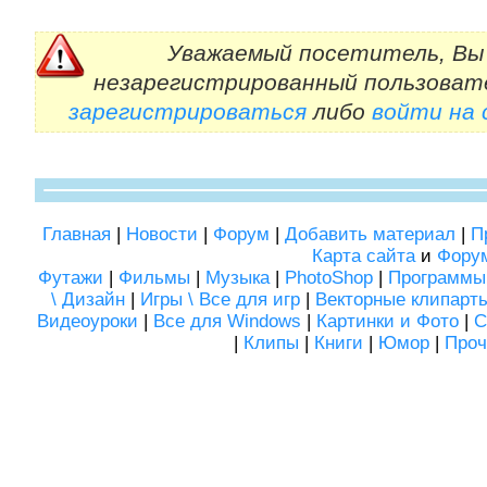
Уважаемый посетитель, Вы 
незарегистрированный пользоват
зарегистрироваться
либо
войти на
Главная
|
Новости
|
Форум
|
Добавить материал
|
П
Карта сайта
и
Фору
Футажи
|
Фильмы
|
Музыка
|
PhotoShop
|
Программы
\ Дизайн
|
Игры \ Все для игр
|
Векторные клипарт
Видеоуроки
|
Все для Windows
|
Картинки и Фото
|
С
|
Клипы
|
Книги
|
Юмор
|
Проч