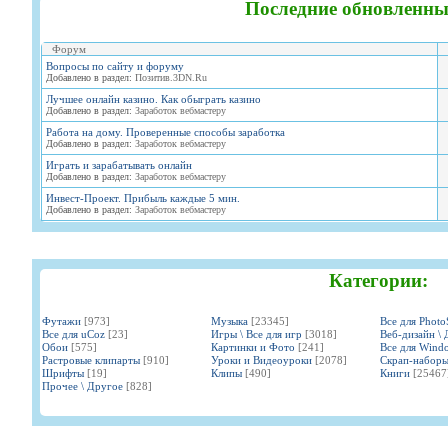
Последние обновленны
Форум
Вопросы по сайту и форуму
Добавлено в раздел:
Позитив.3DN.Ru
Лучшее онлайн казино. Как обыграть казино
Добавлено в раздел:
Заработок вебмастеру
Работа на дому. Проверенные способы заработка
Добавлено в раздел:
Заработок вебмастеру
Играть и зарабатывать онлайн
Добавлено в раздел:
Заработок вебмастеру
Инвест-Проект. Прибыль каждые 5 мин.
Добавлено в раздел:
Заработок вебмастеру
Категории:
Футажи
[973]
Музыка
[23345]
Все для Phot
Все для uCoz
[23]
Игры \ Все для игр
[3018]
Веб-дизайн \ 
Обои
[575]
Картинки и Фото
[241]
Все для Wind
Растровые клипарты
[910]
Уроки и Видеоуроки
[2078]
Скрап-набор
Шрифты
[19]
Клипы
[490]
Книги
[25467
Прочее \ Другое
[828]