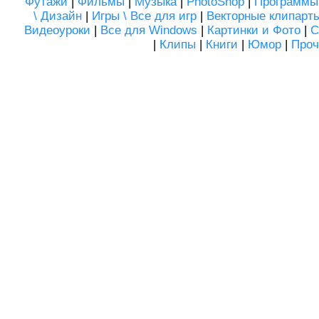
Футажи
|
Фильмы
|
Музыка
|
PhotoShop
|
Программы
\ Дизайн
|
Игры \ Все для игр
|
Векторные клипарт
Видеоуроки
|
Все для Windows
|
Картинки и Фото
|
С
|
Клипы
|
Книги
|
Юмор
|
Проч