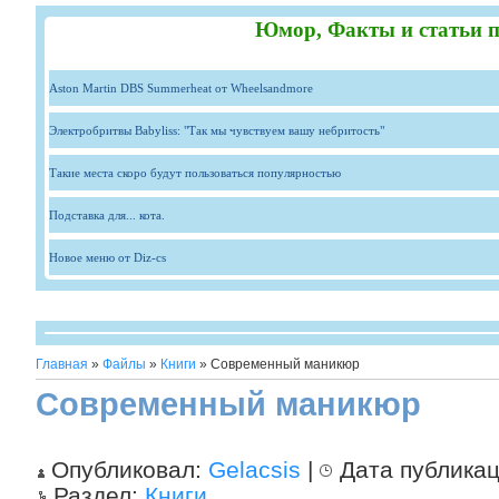
Юмор, Факты и статьи п
Aston Martin DBS Summerheat от Wheelsandmore
Электробритвы Babyliss: "Так мы чувствуем вашу небритость"
Такие места скоро будут пользоваться популярностью
Подставка для... кота.
Новое меню от Diz-cs
Главная
»
Файлы
»
Книги
» Современный маникюр
Современный маникюр
Опубликовал:
Gelacsis
|
Дата публика
Раздел:
Книги