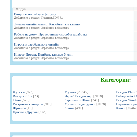
Форум
Вопросы по сайту и форуму
Добавлено в раздел:
Позитив.3DN.Ru
Лучшее онлайн казино. Как обыграть казино
Добавлено в раздел:
Заработок вебмастеру
Работа на дому. Проверенные способы заработка
Добавлено в раздел:
Заработок вебмастеру
Играть и зарабатывать онлайн
Добавлено в раздел:
Заработок вебмастеру
Инвест-Проект. Прибыль каждые 5 мин.
Добавлено в раздел:
Заработок вебмастеру
Категории:
Футажи
[973]
Музыка
[23345]
Все для Phot
Все для uCoz
[23]
Игры \ Все для игр
[3018]
Веб-дизайн \ 
Обои
[575]
Картинки и Фото
[241]
Все для Wind
Растровые клипарты
[910]
Уроки и Видеоуроки
[2078]
Скрап-набор
Шрифты
[19]
Клипы
[490]
Книги
[25467
Прочее \ Другое
[828]