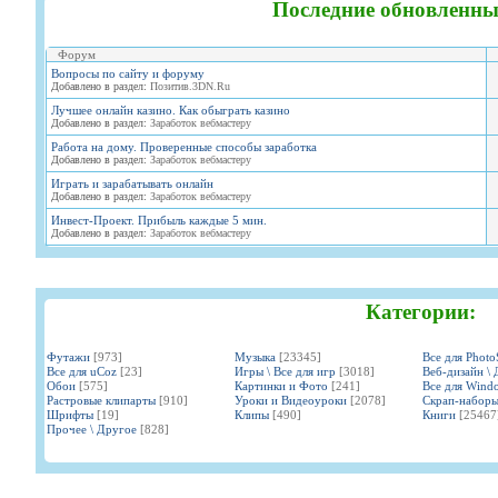
Последние обновленны
Форум
Вопросы по сайту и форуму
Добавлено в раздел:
Позитив.3DN.Ru
Лучшее онлайн казино. Как обыграть казино
Добавлено в раздел:
Заработок вебмастеру
Работа на дому. Проверенные способы заработка
Добавлено в раздел:
Заработок вебмастеру
Играть и зарабатывать онлайн
Добавлено в раздел:
Заработок вебмастеру
Инвест-Проект. Прибыль каждые 5 мин.
Добавлено в раздел:
Заработок вебмастеру
Категории:
Футажи
[973]
Музыка
[23345]
Все для Phot
Все для uCoz
[23]
Игры \ Все для игр
[3018]
Веб-дизайн \ 
Обои
[575]
Картинки и Фото
[241]
Все для Wind
Растровые клипарты
[910]
Уроки и Видеоуроки
[2078]
Скрап-набор
Шрифты
[19]
Клипы
[490]
Книги
[25467
Прочее \ Другое
[828]