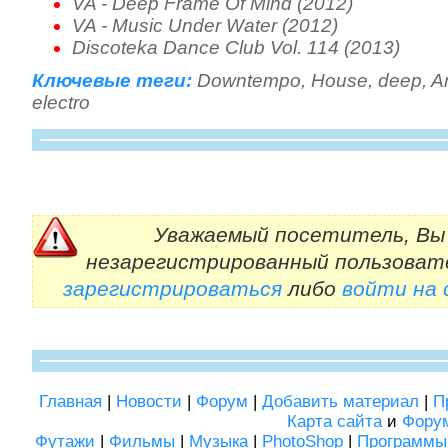
VA - Deep Frame Of Mind (2012)
VA - Music Under Water (2012)
Discoteka Dance Club Vol. 114 (2013)
Ключевые теги:
Downtempo
,
House
,
deep
,
A
electro
Уважаемый посетитель, Вы 
незарегистрированный пользоват
зарегистрироваться
либо
войти на
Главная
|
Новости
|
Форум
|
Добавить материал
|
П
Карта сайта
и
Фору
Футажи
|
Фильмы
|
Музыка
|
PhotoShop
|
Программы