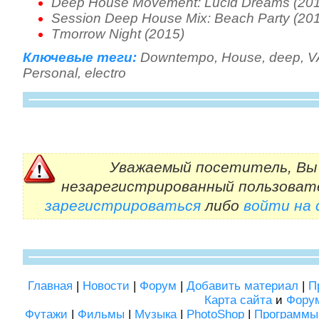
Deep House Movement: Lucid Dreams (20
Session Deep House Mix: Beach Party (20
Tmorrow Night (2015)
Ключевые теги:
Downtempo
,
House
,
deep
,
V
Personal
,
electro
Уважаемый посетитель, Вы 
незарегистрированный пользоват
зарегистрироваться
либо
войти на
Главная
|
Новости
|
Форум
|
Добавить материал
|
П
Карта сайта
и
Фору
Футажи
|
Фильмы
|
Музыка
|
PhotoShop
|
Программы