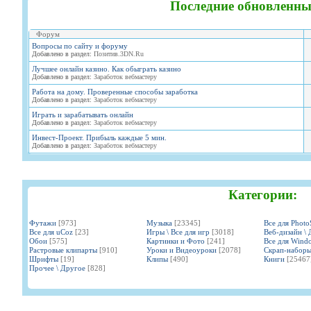
Последние обновленны
Форум
Вопросы по сайту и форуму
Добавлено в раздел:
Позитив.3DN.Ru
Лучшее онлайн казино. Как обыграть казино
Добавлено в раздел:
Заработок вебмастеру
Работа на дому. Проверенные способы заработка
Добавлено в раздел:
Заработок вебмастеру
Играть и зарабатывать онлайн
Добавлено в раздел:
Заработок вебмастеру
Инвест-Проект. Прибыль каждые 5 мин.
Добавлено в раздел:
Заработок вебмастеру
Категории:
Футажи
[973]
Музыка
[23345]
Все для Phot
Все для uCoz
[23]
Игры \ Все для игр
[3018]
Веб-дизайн \ 
Обои
[575]
Картинки и Фото
[241]
Все для Wind
Растровые клипарты
[910]
Уроки и Видеоуроки
[2078]
Скрап-набор
Шрифты
[19]
Клипы
[490]
Книги
[25467
Прочее \ Другое
[828]