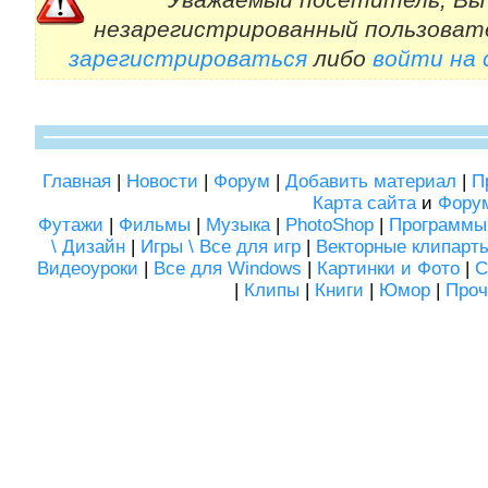
незарегистрированный пользоват
зарегистрироваться
либо
войти на
Главная
|
Новости
|
Форум
|
Добавить материал
|
П
Карта сайта
и
Фору
Футажи
|
Фильмы
|
Музыка
|
PhotoShop
|
Программы
\ Дизайн
|
Игры \ Все для игр
|
Векторные клипарт
Видеоуроки
|
Все для Windows
|
Картинки и Фото
|
С
|
Клипы
|
Книги
|
Юмор
|
Проч