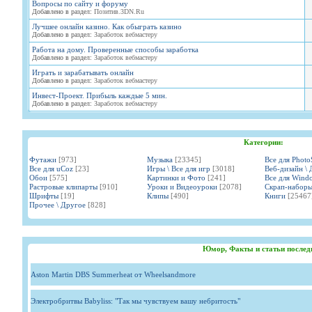
Вопросы по сайту и форуму
Добавлено в раздел:
Позитив.3DN.Ru
Лучшее онлайн казино. Как обыграть казино
Добавлено в раздел:
Заработок вебмастеру
Работа на дому. Проверенные способы заработка
Добавлено в раздел:
Заработок вебмастеру
Играть и зарабатывать онлайн
Добавлено в раздел:
Заработок вебмастеру
Инвест-Проект. Прибыль каждые 5 мин.
Добавлено в раздел:
Заработок вебмастеру
Категории:
Футажи
[973]
Музыка
[23345]
Все для Phot
Все для uCoz
[23]
Игры \ Все для игр
[3018]
Веб-дизайн \ 
Обои
[575]
Картинки и Фото
[241]
Все для Wind
Растровые клипарты
[910]
Уроки и Видеоуроки
[2078]
Скрап-набор
Шрифты
[19]
Клипы
[490]
Книги
[25467
Прочее \ Другое
[828]
Юмор, Факты и статьи послед
Aston Martin DBS Summerheat от Wheelsandmore
Электробритвы Babyliss: "Так мы чувствуем вашу небритость"