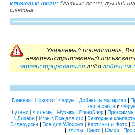
Ключевые теги:
блатные песни
,
лучший ша
шансона
Уважаемый посетитель, Вы 
незарегистрированный пользоват
зарегистрироваться
либо
войти на
Главная
|
Новости
|
Форум
|
Добавить материал
|
П
Карта сайта
и
Фору
Футажи
|
Фильмы
|
Музыка
|
PhotoShop
|
Программы
\ Дизайн
|
Игры \ Все для игр
|
Векторные клипарт
Видеоуроки
|
Все для Windows
|
Картинки и Фото
|
С
|
Клипы
|
Книги
|
Юмор
|
Проч