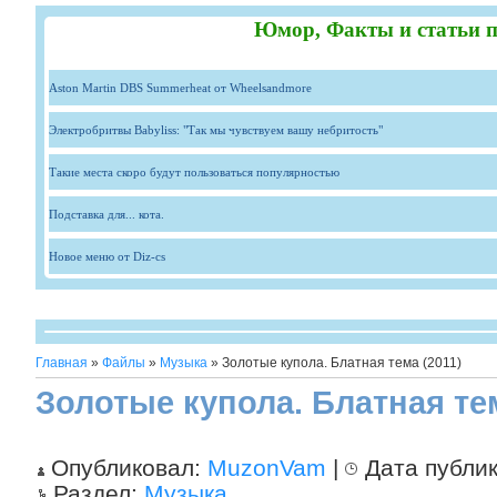
Юмор, Факты и статьи п
Aston Martin DBS Summerheat от Wheelsandmore
Электробритвы Babyliss: "Так мы чувствуем вашу небритость"
Такие места скоро будут пользоваться популярностью
Подставка для... кота.
Новое меню от Diz-cs
Главная
»
Файлы
»
Музыка
» Золотые купола. Блатная тема (2011)
Золотые купола. Блатная тем
Опубликовал:
MuzonVam
|
Дата публи
Раздел:
Музыка