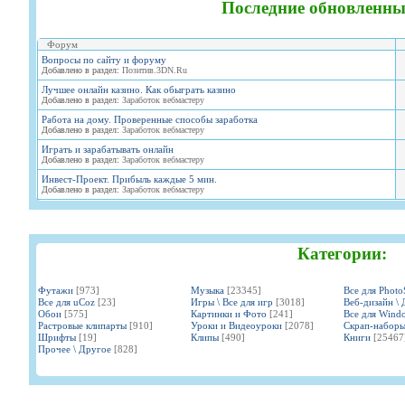
Последние обновленны
Форум
Вопросы по сайту и форуму
Добавлено в раздел:
Позитив.3DN.Ru
Лучшее онлайн казино. Как обыграть казино
Добавлено в раздел:
Заработок вебмастеру
Работа на дому. Проверенные способы заработка
Добавлено в раздел:
Заработок вебмастеру
Играть и зарабатывать онлайн
Добавлено в раздел:
Заработок вебмастеру
Инвест-Проект. Прибыль каждые 5 мин.
Добавлено в раздел:
Заработок вебмастеру
Категории:
Футажи
[973]
Музыка
[23345]
Все для Phot
Все для uCoz
[23]
Игры \ Все для игр
[3018]
Веб-дизайн \ 
Обои
[575]
Картинки и Фото
[241]
Все для Wind
Растровые клипарты
[910]
Уроки и Видеоуроки
[2078]
Скрап-набор
Шрифты
[19]
Клипы
[490]
Книги
[25467
Прочее \ Другое
[828]