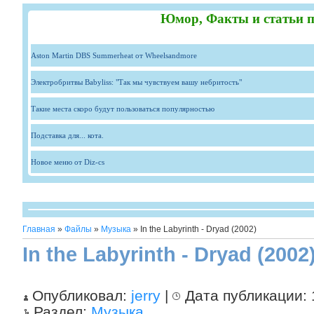
Юмор, Факты и статьи п
Aston Martin DBS Summerheat от Wheelsandmore
Электробритвы Babyliss: "Так мы чувствуем вашу небритость"
Такие места скоро будут пользоваться популярностью
Подставка для... кота.
Новое меню от Diz-cs
Главная
»
Файлы
»
Музыка
» In the Labyrinth - Dryad (2002)
In the Labyrinth - Dryad (2002
Опубликовал:
jerry
|
Дата публикации:
Раздел:
Музыка