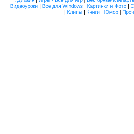
\ Дизайн
|
Игры \ Все для игр
|
Векторные клипарт
Видеоуроки
|
Все для Windows
|
Картинки и Фото
|
С
|
Клипы
|
Книги
|
Юмор
|
Проч