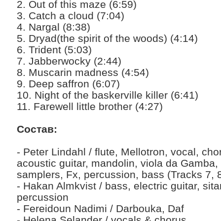
2. Out of this maze (6:59)
3. Catch a cloud (7:04)
4. Nargal (8:38)
5. Dryad(the spirit of the woods) (4:14)
6. Trident (5:03)
7. Jabberwocky (2:44)
8. Muscarin madness (4:54)
9. Deep saffron (6:07)
10. Night of the baskerville killer (6:41)
11. Farewell little brother (4:27)
Состав:
- Peter Lindahl / flute, Mellotron, vocal, cho
acoustic guitar, mandolin, viola da Gamba, 
samplers, Fx, percussion, bass (Tracks 7, 8
- Hakan Almkvist / bass, electric guitar, sitar
percussion
- Fereidoun Nadimi / Darbouka, Daf
- Helena Selander / vocals & chorus