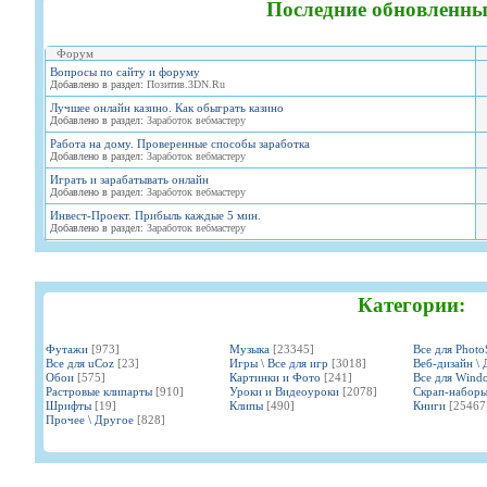
Последние обновленны
Форум
Вопросы по сайту и форуму
Добавлено в раздел:
Позитив.3DN.Ru
Лучшее онлайн казино. Как обыграть казино
Добавлено в раздел:
Заработок вебмастеру
Работа на дому. Проверенные способы заработка
Добавлено в раздел:
Заработок вебмастеру
Играть и зарабатывать онлайн
Добавлено в раздел:
Заработок вебмастеру
Инвест-Проект. Прибыль каждые 5 мин.
Добавлено в раздел:
Заработок вебмастеру
Категории:
Футажи
[973]
Музыка
[23345]
Все для Phot
Все для uCoz
[23]
Игры \ Все для игр
[3018]
Веб-дизайн \ 
Обои
[575]
Картинки и Фото
[241]
Все для Wind
Растровые клипарты
[910]
Уроки и Видеоуроки
[2078]
Скрап-набор
Шрифты
[19]
Клипы
[490]
Книги
[25467
Прочее \ Другое
[828]