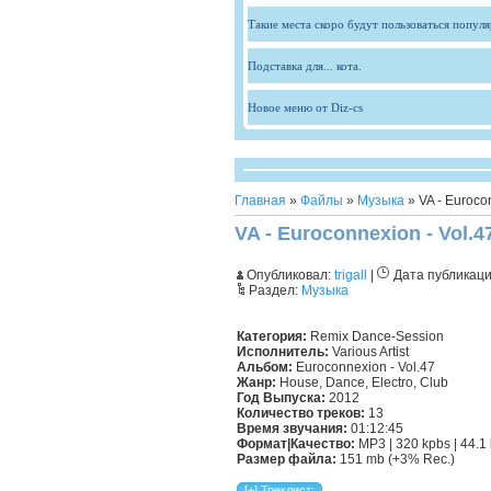
Такие места скоро будут пользоваться попул
Подставка для... кота.
Новое меню от Diz-cs
Главная
»
Файлы
»
Музыка
» VA - Eurocon
VA - Euroconnexion - Vol.4
Опубликовал:
trigall
|
Дата публикац
Раздел:
Музыка
Категория:
Remix Dance-Session
Исполнитель:
Various Artist
Альбом:
Euroconnexion - Vol.47
Жанр:
House, Dance, Electro, Club
Год Выпуска:
2012
Количество треков:
13
Время звучания:
01:12:45
Формат|Качество:
MP3 | 320 kpbs | 44.1
Размер файла:
151 mb (+3% Rec.)