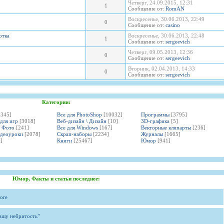
Четверг, 24.09.2015, 12:31
1
Сообщение от:
RomAN
Воскресенье, 30.06.2013, 22:49
0
Сообщение от:
casino
отка
Воскресенье, 30.06.2013, 22:48
1
Сообщение от:
sergeevich
Четверг, 09.05.2013, 12:36
0
Сообщение от:
sergeevich
Вторник, 02.04.2013, 14:33
0
Сообщение от:
sergeevich
Категории:
3345]
Все для PhotoShop
[10032]
Программы
[3795]
 для игр
[3018]
Веб-дизайн \ Дизайн
[10]
3D-графика
[5]
и Фото
[241]
Все для Windows
[167]
Векторные клипарты
[236]
идеоуроки
[2078]
Скрап-наборы
[2234]
Журналы
[1665]
]
Книги
[25467]
Юмор
[941]
Юмор, Факты и статьи последнее:
ore
вашу небритость"