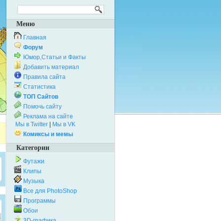
Меню
Главная
Форум
Юмор,Статьи и Факты
Добавить материал
Правила сайта
Статистика
ТОП Сайтов
Помочь сайту
Реклама на сайте
Мы в Twitter
|
Мы в VK
Комиксы и мемы
Категории
Футажи
Клипы
Музыка
Все для PhotoShop
Программы
Обои
3D-графика