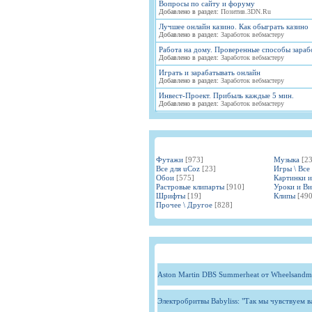
Вопросы по сайту и форуму
Добавлено в раздел:
Позитив.3DN.Ru
Лучшее онлайн казино. Как обыграть казино
Добавлено в раздел:
Заработок вебмастеру
Работа на дому. Проверенные способы зараб
Добавлено в раздел:
Заработок вебмастеру
Играть и зарабатывать онлайн
Добавлено в раздел:
Заработок вебмастеру
Инвест-Проект. Прибыль каждые 5 мин.
Добавлено в раздел:
Заработок вебмастеру
Футажи
[973]
Музыка
[2
Все для uCoz
[23]
Игры \ Все
Обои
[575]
Картинки 
Растровые клипарты
[910]
Уроки и В
Шрифты
[19]
Клипы
[490
Прочее \ Другое
[828]
Aston Martin DBS Summerheat от Wheelsandm
Электробритвы Babyliss: "Так мы чувствуем 