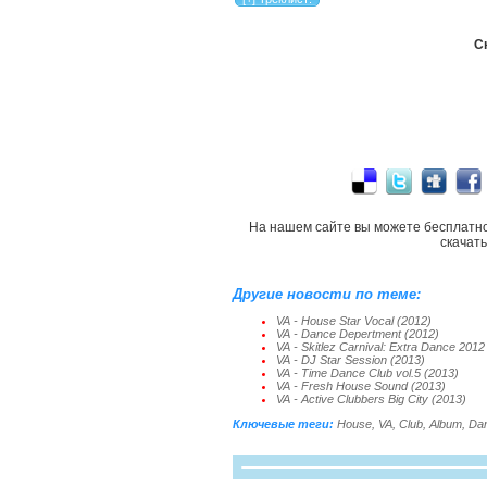
Ск
На нашем сайте вы можете бесплатн
скачат
Другие новости по теме:
VA - House Star Vocal (2012)
VA - Dance Depertment (2012)
VA - Skitlez Carnival: Extra Dance 2012
VA - DJ Star Session (2013)
VA - Time Dance Club vol.5 (2013)
VA - Fresh House Sound (2013)
VA - Active Clubbers Big City (2013)
Ключевые теги:
House
,
VA
,
Club
,
Album
,
Da