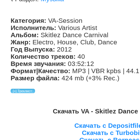
Категория:
VA-Session
Исполнитель:
Various Artist
Альбом:
Skitlez Dance Carnival
Жанр:
Electro, House, Club, Dance
Год Выпуска:
2012
Количество треков:
40
Время звучания:
03:52:12
Формат|Качество:
MP3 | VBR kpbs | 44.1
Размер файла:
424 mb (+3% Rec.)
Скачать VA - Skitlez Dance
Скачать с Depositfi
Скачать с Turbobi
Скачать с Borncas