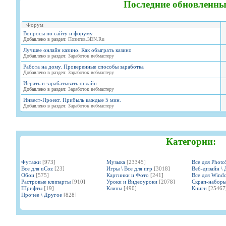
Последние обновленны
Форум
Вопросы по сайту и форуму
Добавлено в раздел:
Позитив.3DN.Ru
Лучшее онлайн казино. Как обыграть казино
Добавлено в раздел:
Заработок вебмастеру
Работа на дому. Проверенные способы заработка
Добавлено в раздел:
Заработок вебмастеру
Играть и зарабатывать онлайн
Добавлено в раздел:
Заработок вебмастеру
Инвест-Проект. Прибыль каждые 5 мин.
Добавлено в раздел:
Заработок вебмастеру
Категории:
Футажи
[973]
Музыка
[23345]
Все для Phot
Все для uCoz
[23]
Игры \ Все для игр
[3018]
Веб-дизайн \ 
Обои
[575]
Картинки и Фото
[241]
Все для Wind
Растровые клипарты
[910]
Уроки и Видеоуроки
[2078]
Скрап-набор
Шрифты
[19]
Клипы
[490]
Книги
[25467
Прочее \ Другое
[828]