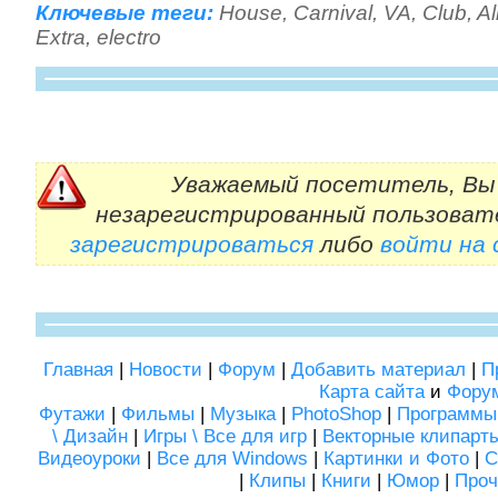
Ключевые теги:
House
,
Carnival
,
VA
,
Club
,
A
Extra
,
electro
Уважаемый посетитель, Вы 
незарегистрированный пользоват
зарегистрироваться
либо
войти на
Главная
|
Новости
|
Форум
|
Добавить материал
|
П
Карта сайта
и
Фору
Футажи
|
Фильмы
|
Музыка
|
PhotoShop
|
Программы
\ Дизайн
|
Игры \ Все для игр
|
Векторные клипарт
Видеоуроки
|
Все для Windows
|
Картинки и Фото
|
С
|
Клипы
|
Книги
|
Юмор
|
Проч