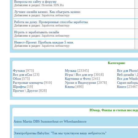
Вопросы по сайту и форуму
Добавлено в раздел:
Позитив.3DN.Ru
Лучшее онлайн казино. Как обыграть казино
Добавлено в раздел:
Заработок вебмастеру
Работа на дому. Проверенные способы заработка
Добавлено в раздел:
Заработок вебмастеру
Играть и зарабатывать онлайн
Добавлено в раздел:
Заработок вебмастеру
Инвест-Проект. Прибыль каждые 5 мин.
Добавлено в раздел:
Заработок вебмастеру
Категории:
Футажи
[973]
Музыка
[23345]
Все для Phot
Все для uCoz
[23]
Игры \ Все для игр
[3018]
Веб-дизайн \ 
Обои
[575]
Картинки и Фото
[241]
Все для Wind
Растровые клипарты
[910]
Уроки и Видеоуроки
[2078]
Скрап-набор
Шрифты
[19]
Клипы
[490]
Книги
[25467
Прочее \ Другое
[828]
Юмор, Факты и статьи послед
Aston Martin DBS Summerheat от Wheelsandmore
Электробритвы Babyliss: "Так мы чувствуем вашу небритость"