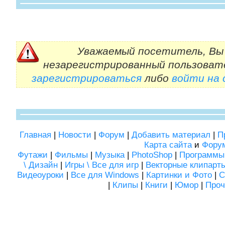
Уважаемый посетитель, Вы 
незарегистрированный пользоват
зарегистрироваться
либо
войти на
Главная
|
Новости
|
Форум
|
Добавить материал
|
П
Карта сайта
и
Фору
Футажи
|
Фильмы
|
Музыка
|
PhotoShop
|
Программы
\ Дизайн
|
Игры \ Все для игр
|
Векторные клипарт
Видеоуроки
|
Все для Windows
|
Картинки и Фото
|
С
|
Клипы
|
Книги
|
Юмор
|
Проч