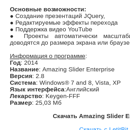
Основные возможности:
● Создание презентаций JQuery,
● Редактируемые эффекты перехода
● Поддержка видео YouTube
● Проекты автоматически масштаби
доводятся до размера экрана или брауз
Информация о программе
:
Год
: 2014
Название
: Amazing Slider Enterprise
Версия
: 2.8
Система
: Windows® 7 and 8, Vista, XP
Язык интерфейса
:Английский
Лекарство
: Keygen-FFF
Размер
: 25,03 Мб
Скачать Amazing Slider En
Скачать с LetitBit