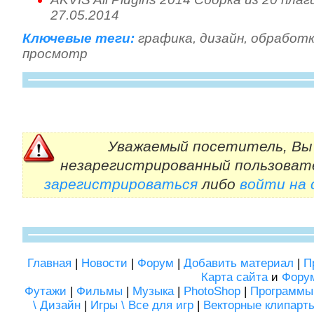
27.05.2014
Ключевые теги:
графика
,
дизайн
,
обработ
просмотр
Уважаемый посетитель, Вы 
незарегистрированный пользоват
зарегистрироваться
либо
войти на
Главная
|
Новости
|
Форум
|
Добавить материал
|
П
Карта сайта
и
Фору
Футажи
|
Фильмы
|
Музыка
|
PhotoShop
|
Программы
\ Дизайн
|
Игры \ Все для игр
|
Векторные клипарт