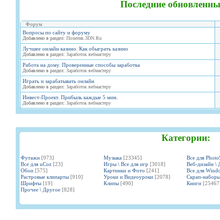
Последние обновленны
Форум
Вопросы по сайту и форуму
Добавлено в раздел:
Позитив.3DN.Ru
Лучшее онлайн казино. Как обыграть казино
Добавлено в раздел:
Заработок вебмастеру
Работа на дому. Проверенные способы заработка
Добавлено в раздел:
Заработок вебмастеру
Играть и зарабатывать онлайн
Добавлено в раздел:
Заработок вебмастеру
Инвест-Проект. Прибыль каждые 5 мин.
Добавлено в раздел:
Заработок вебмастеру
Категории:
Футажи
[973]
Музыка
[23345]
Все для Phot
Все для uCoz
[23]
Игры \ Все для игр
[3018]
Веб-дизайн \ 
Обои
[575]
Картинки и Фото
[241]
Все для Wind
Растровые клипарты
[910]
Уроки и Видеоуроки
[2078]
Скрап-набор
Шрифты
[19]
Клипы
[490]
Книги
[25467
Прочее \ Другое
[828]