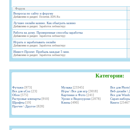
Форум
Вопросы по сайту и форуму
Добавлено в раздел:
Позитив.3DN.Ru
Лучшее онлайн казино. Как обыграть казино
Добавлено в раздел:
Заработок вебмастеру
Работа на дому. Проверенные способы заработка
Добавлено в раздел:
Заработок вебмастеру
Играть и зарабатывать онлайн
Добавлено в раздел:
Заработок вебмастеру
Инвест-Проект. Прибыль каждые 5 мин.
Добавлено в раздел:
Заработок вебмастеру
Категории:
Футажи
[973]
Музыка
[23345]
Все для Phot
Все для uCoz
[23]
Игры \ Все для игр
[3018]
Веб-дизайн \ 
Обои
[575]
Картинки и Фото
[241]
Все для Wind
Растровые клипарты
[910]
Уроки и Видеоуроки
[2078]
Скрап-набор
Шрифты
[19]
Клипы
[490]
Книги
[25467
Прочее \ Другое
[828]