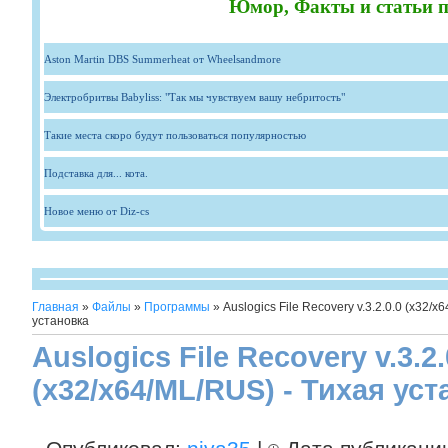
Юмор, Факты и статьи п
Aston Martin DBS Summerheat от Wheelsandmore
Электробритвы Babyliss: "Так мы чувствуем вашу небритость"
Такие места скоро будут пользоваться популярностью
Подставка для... кота.
Новое меню от Diz-cs
Главная
»
Файлы
»
Программы
» Auslogics File Recovery v.3.2.0.0 (x32/x
установка
Auslogics File Recovery v.3.2.
(x32/x64/ML/RUS) - Тихая ус