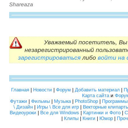
Shareaza
Уважаемый посетитель, Вы 
незарегистрированный пользоват
зарегистрироваться
либо
войти на
Главная
|
Новости
|
Форум
|
Добавить материал
|
П
Карта сайта
и
Фору
Футажи
|
Фильмы
|
Музыка
|
PhotoShop
|
Программы
\ Дизайн
|
Игры \ Все для игр
|
Векторные клипарт
Видеоуроки
|
Все для Windows
|
Картинки и Фото
|
С
|
Клипы
|
Книги
|
Юмор
|
Проч