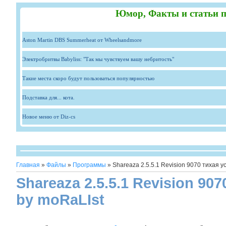
Юмор, Факты и статьи п
Aston Martin DBS Summerheat от Wheelsandmore
Электробритвы Babyliss: "Так мы чувствуем вашу небритость"
Такие места скоро будут пользоваться популярностью
Подставка для... кота.
Новое меню от Diz-cs
Главная
»
Файлы
»
Программы
» Shareaza 2.5.5.1 Revision 9070 тихая у
Shareaza 2.5.5.1 Revision 90
by moRaLIst