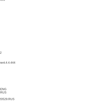
12
ment.4.4.444
l.ENG
l.RUS
0120529.RUS