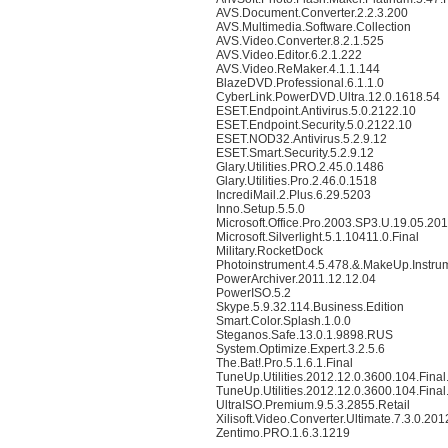
AVS.Document.Converter.2.2.3.200
AVS.Multimedia.Software.Collection
AVS.Video.Converter.8.2.1.525
AVS.Video.Editor.6.2.1.222
AVS.Video.ReMaker.4.1.1.144
BlazeDVD.Professional.6.1.1.0
CyberLink.PowerDVD.Ultra.12.0.1618.54
ESET.Endpoint.Antivirus.5.0.2122.10
ESET.Endpoint.Security.5.0.2122.10
ESET.NOD32.Antivirus.5.2.9.12
ESET.Smart.Security.5.2.9.12
Glary.Utilities.PRO.2.45.0.1486
Glary.Utilities.Pro.2.46.0.1518
IncrediMail.2.Plus.6.29.5203
Inno.Setup.5.5.0
Microsoft.Office.Pro.2003.SP3.U.19.05.20
Microsoft.Silverlight.5.1.10411.0.Final
Military.RocketDock
Photoinstrument.4.5.478.&.MakeUp.Instru
PowerArchiver.2011.12.12.04
PowerISO.5.2
Skype.5.9.32.114.Business.Edition
Smart.Color.Splash.1.0.0
Steganos.Safe.13.0.1.9898.RUS
System.Optimize.Expert.3.2.5.6
The.Bat!.Pro.5.1.6.1.Final
TuneUp.Utilities.2012.12.0.3600.104.Fina
TuneUp.Utilities.2012.12.0.3600.104.Fina
UltraISO.Premium.9.5.3.2855.Retail
Xilisoft.Video.Converter.Ultimate.7.3.0.2
Zentimo.PRO.1.6.3.1219