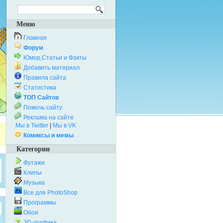
Меню
Главная
Форум
Юмор,Статьи и Факты
Добавить материал
Правила сайта
Статистика
ТОП Сайтов
Помочь сайту
Реклама на сайте
Мы в Twitter
|
Мы в VK
Комиксы и мемы
Категории
Футажи
Клипы
Музыка
Все для PhotoShop
Программы
Обои
3D-графика