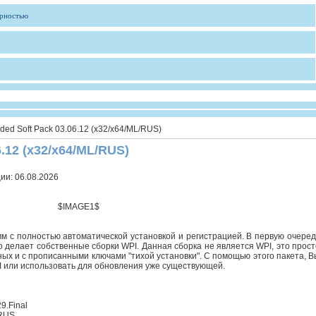
ярностью
ded Soft Pack 03.06.12 (x32/x64/ML/RUS)
6.12 (x32/x64/ML/RUS)
ции:
06.08.2026
$IMAGE1$
мм с полностью автоматической установкой и регистрацией. В первую очеред
о делает собственные сборки WPI. Данная сборка не является WPI, это прост
ых и с прописанными ключами "тихой установки". С помощью этого пакета, В
I или использовать для обновления уже существующей.
9.Final
.RUS