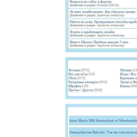
Вопросы по сайту и форуму
Добавлено в раздел:
Позитив.3DN.Ru
Лучшее онлайн казино. Как обыграть казино
Добавлено в раздел:
Заработок вебмастеру
Работа на дому. Проверенные способы зараб
Добавлено в раздел:
Заработок вебмастеру
Играть и зарабатывать онлайн
Добавлено в раздел:
Заработок вебмастеру
Инвест-Проект. Прибыль каждые 5 мин.
Добавлено в раздел:
Заработок вебмастеру
Футажи
[973]
Музыка
[2
Все для uCoz
[23]
Игры \ Все
Обои
[575]
Картинки 
Растровые клипарты
[910]
Уроки и В
Шрифты
[19]
Клипы
[490
Прочее \ Другое
[828]
Aston Martin DBS Summerheat от Wheelsandm
Электробритвы Babyliss: "Так мы чувствуем 