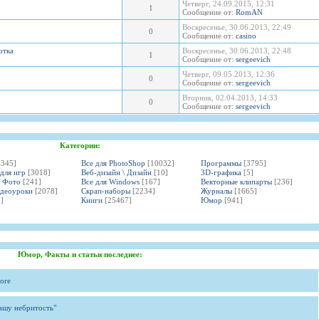
Четверг, 24.09.2015, 12:31
1
Сообщение от:
RomAN
Воскресенье, 30.06.2013, 22:49
0
Сообщение от:
casino
отка
Воскресенье, 30.06.2013, 22:48
1
Сообщение от:
sergeevich
Четверг, 09.05.2013, 12:36
0
Сообщение от:
sergeevich
Вторник, 02.04.2013, 14:33
0
Сообщение от:
sergeevich
Категории:
3345]
Все для PhotoShop
[10032]
Программы
[3795]
 для игр
[3018]
Веб-дизайн \ Дизайн
[10]
3D-графика
[5]
и Фото
[241]
Все для Windows
[167]
Векторные клипарты
[236]
идеоуроки
[2078]
Скрап-наборы
[2234]
Журналы
[1665]
]
Книги
[25467]
Юмор
[941]
Юмор, Факты и статьи последнее:
ore
вашу небритость"