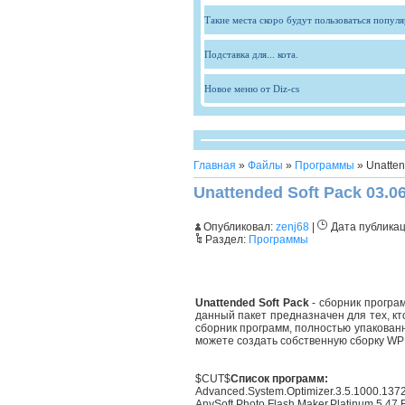
Такие места скоро будут пользоваться попул
Подставка для... кота.
Новое меню от Diz-cs
Главная
»
Файлы
»
Программы
» Unatten
Unattended Soft Pack 03.0
Опубликовал:
zenj68
|
Дата публика
Раздел:
Программы
Unattended Soft Pack
- сборник програ
данный пакет предназначен для тех, кт
сборник программ, полностью упакованн
можете создать собственную сборку WP
$CUT$
Список программ:
Advanced.System.Optimizer.3.5.1000.1372
AnvSoft.Photo.Flash.Maker.Platinum.5.47