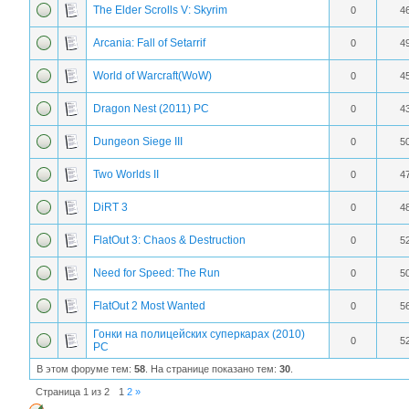
The Elder Scrolls V: Skyrim
0
4
Arcania: Fall of Setarrif
0
4
World of Warcraft(WoW)
0
4
Dragon Nest (2011) РС
0
4
Dungeon Siege III
0
5
Two Worlds II
0
4
DiRT 3
0
4
FlatOut 3: Chaos & Destruction
0
5
Need for Speed: The Run
0
5
FlatOut 2 Most Wanted
0
5
Гонки на полицейских суперкарах (2010)
0
5
PC
В этом форуме тем:
58
. На странице показано тем:
30
.
Страница
1
из
2
1
2
»