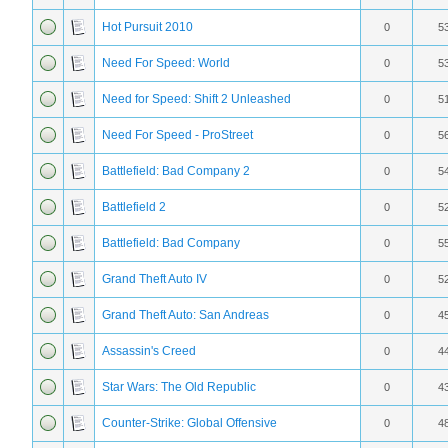
Hot Pursuit 2010
0
5
Need For Speed: World
0
5
Need for Speed: Shift 2 Unleashed
0
5
Need For Speed - ProStreet
0
5
Battlefield: Bad Company 2
0
5
Battlefield 2
0
5
Battlefield: Bad Company
0
5
Grand Theft Auto IV
0
5
Grand Theft Auto: San Andreas
0
4
Assassin's Creed
0
4
Star Wars: The Old Republic
0
4
Counter-Strike: Global Offensive
0
4