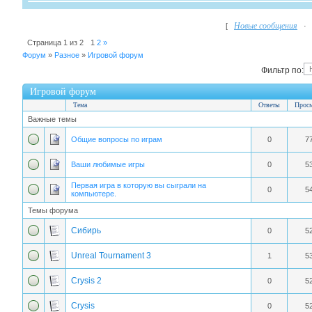
Новые сообщения
[
·
Страница
1
из
2
1
2
»
Форум
»
Разное
»
Игровой форум
Фильтр по:
Игровой форум
Тема
Ответы
Прос
Важные темы
Общие вопросы по играм
0
7
Ваши любимые игры
0
5
Первая игра в которую вы сыграли на
0
5
компьютере.
Темы форума
Сибирь
0
5
Unreal Tournament 3
1
5
Crysis 2
0
5
Crysis
0
5