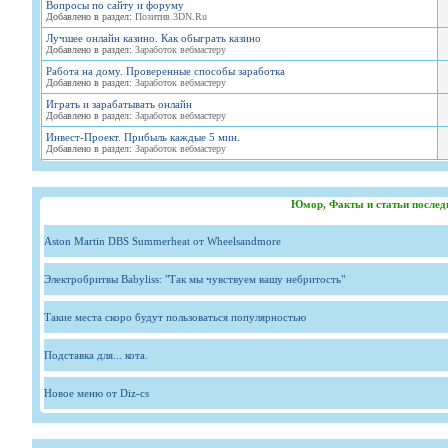
Вопросы по сайту и форуму
Добавлено в раздел:
Позитив.3DN.Ru
Лучшее онлайн казино. Как обыграть казино
Добавлено в раздел:
Заработок вебмастеру
Работа на дому. Проверенные способы заработка
Добавлено в раздел:
Заработок вебмастеру
Играть и зарабатывать онлайн
Добавлено в раздел:
Заработок вебмастеру
Инвест-Проект. Прибыль каждые 5 мин.
Добавлено в раздел:
Заработок вебмастеру
Юмор, Факты и статьи послед
Aston Martin DBS Summerheat от Wheelsandmore
Электробритвы Babyliss: "Так мы чувствуем вашу небритость"
Такие места скоро будут пользоваться популярностью
Подставка для... кота.
Новое меню от Diz-cs