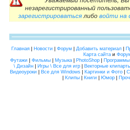
Уважаемый посетитель, Вы 
незарегистрированный пользоват
зарегистрироваться
либо
войти на
Главная
|
Новости
|
Форум
|
Добавить материал
|
П
Карта сайта
и
Фору
Футажи
|
Фильмы
|
Музыка
|
PhotoShop
|
Программы
\ Дизайн
|
Игры \ Все для игр
|
Векторные клипарт
Видеоуроки
|
Все для Windows
|
Картинки и Фото
|
С
|
Клипы
|
Книги
|
Юмор
|
Проч