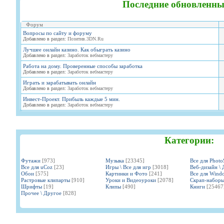
Последние обновленны
Форум
Вопросы по сайту и форуму
Добавлено в раздел:
Позитив.3DN.Ru
Лучшее онлайн казино. Как обыграть казино
Добавлено в раздел:
Заработок вебмастеру
Работа на дому. Проверенные способы заработка
Добавлено в раздел:
Заработок вебмастеру
Играть и зарабатывать онлайн
Добавлено в раздел:
Заработок вебмастеру
Инвест-Проект. Прибыль каждые 5 мин.
Добавлено в раздел:
Заработок вебмастеру
Категории:
Футажи
[973]
Музыка
[23345]
Все для Phot
Все для uCoz
[23]
Игры \ Все для игр
[3018]
Веб-дизайн \ 
Обои
[575]
Картинки и Фото
[241]
Все для Wind
Растровые клипарты
[910]
Уроки и Видеоуроки
[2078]
Скрап-набор
Шрифты
[19]
Клипы
[490]
Книги
[25467
Прочее \ Другое
[828]