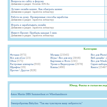
Вопросы по сайту и форуму
Добавлено в раздел:
Позитив.3DN.Ru
Лучшее онлайн казино. Как обыграть казино
Добавлено в раздел:
Заработок вебмастеру
Работа на дому. Проверенные способы заработка
Добавлено в раздел:
Заработок вебмастеру
Играть и зарабатывать онлайн
Добавлено в раздел:
Заработок вебмастеру
Инвест-Проект. Прибыль каждые 5 мин.
Добавлено в раздел:
Заработок вебмастеру
Категории:
Футажи
[973]
Музыка
[23345]
Все для Phot
Все для uCoz
[23]
Игры \ Все для игр
[3018]
Веб-дизайн \ 
Обои
[575]
Картинки и Фото
[241]
Все для Wind
Растровые клипарты
[910]
Уроки и Видеоуроки
[2078]
Скрап-набор
Шрифты
[19]
Клипы
[490]
Книги
[25467
Прочее \ Другое
[828]
Юмор, Факты и статьи послед
Aston Martin DBS Summerheat от Wheelsandmore
Электробритвы Babyliss: "Так мы чувствуем вашу небритость"