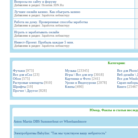
Вопросы по сайту и форуму
Добавлено в раздел:
Позитив.3DN.Ru
Лучшее онлайн казино. Как обыграть казино
Добавлено в раздел:
Заработок вебмастеру
Работа на дому. Проверенные способы заработка
Добавлено в раздел:
Заработок вебмастеру
Играть и зарабатывать онлайн
Добавлено в раздел:
Заработок вебмастеру
Инвест-Проект. Прибыль каждые 5 мин.
Добавлено в раздел:
Заработок вебмастеру
Категории:
Футажи
[973]
Музыка
[23345]
Все для Phot
Все для uCoz
[23]
Игры \ Все для игр
[3018]
Веб-дизайн \ 
Обои
[575]
Картинки и Фото
[241]
Все для Wind
Растровые клипарты
[910]
Уроки и Видеоуроки
[2078]
Скрап-набор
Шрифты
[19]
Клипы
[490]
Книги
[25467
Прочее \ Другое
[828]
Юмор, Факты и статьи послед
Aston Martin DBS Summerheat от Wheelsandmore
Электробритвы Babyliss: "Так мы чувствуем вашу небритость"