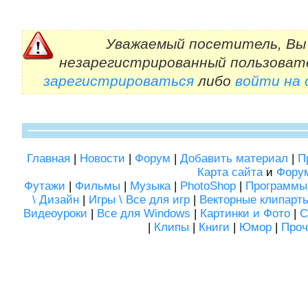
Уважаемый посетитель, Вы 
незарегистрированный пользоват
зарегистрироваться
либо
войти на
Главная
|
Новости
|
Форум
|
Добавить материал
|
П
Карта сайта
и
Фору
Футажи
|
Фильмы
|
Музыка
|
PhotoShop
|
Программы
\ Дизайн
|
Игры \ Все для игр
|
Векторные клипарт
Видеоуроки
|
Все для Windows
|
Картинки и Фото
|
С
|
Клипы
|
Книги
|
Юмор
|
Проч