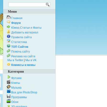
Меню
Главная
Форум
Юмор,Статьи и Факты
Добавить материал
Правила сайта
Статистика
ТОП Сайтов
Помочь сайту
Реклама на сайте
Мы в Twitter
|
Мы в VK
Комиксы и мемы
Категории
Футажи
Клипы
Музыка
Все для PhotoShop
Программы
Обои
3D-графика