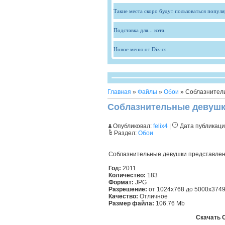
Такие места скоро будут пользоваться попул
Подставка для... кота.
Новое меню от Diz-cs
Главная
»
Файлы
»
Обои
» Соблазнитель
Соблазнительные девушки
Опубликовал:
felix4
|
Дата публикаци
Раздел:
Обои
Соблазнительные девушки представлены
Год:
2011
Количество:
183
Формат:
JPG
Разрешение:
от 1024х768 до 5000х374
Качество:
Отличное
Размер файла:
106.76 Mb
Скачать 