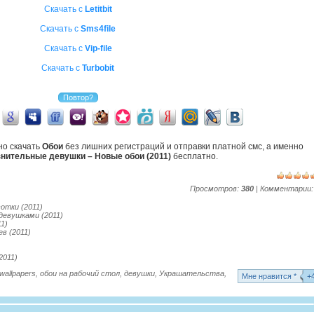
Скачать с
Letitbit
Скачать с
Sms4file
Скачать с
Vip-file
Скачать с
Turbobit
но скачать
Обои
без лишних регистраций и отправки платной смс, а именно
нительные девушки – Новые обои (2011)
бесплатно.
Просмотров:
380
| Комментарии
отки (2011)
девушками (2011)
1)
в (2011)
2011)
wallpapers
,
обои на рабочий стол
,
девушки
,
Украшательства
,
Mне нравится *
+