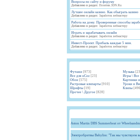
Вопросы по сайту и форуму
Добавлено в раздел:
Позитив.3DN.Ru
Лучшее онлайн казино. Как обыграть казино
Добавлено в раздел:
Заработок вебмастеру
Работа на дому. Проверенные способы зараб
Добавлено в раздел:
Заработок вебмастеру
Играть и зарабатывать онлайн
Добавлено в раздел:
Заработок вебмастеру
Инвест-Проект. Прибыль каждые 5 мин.
Добавлено в раздел:
Заработок вебмастеру
Футажи
[973]
Музыка
[2
Все для uCoz
[23]
Игры \ Все
Обои
[575]
Картинки 
Растровые клипарты
[910]
Уроки и В
Шрифты
[19]
Клипы
[490
Прочее \ Другое
[828]
Aston Martin DBS Summerheat от Wheelsandm
Электробритвы Babyliss: "Так мы чувствуем 