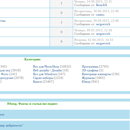
Четверг, 24.09.2015, 12:31
1
Сообщение от:
RomAN
Воскресенье, 30.06.2013, 22:49
0
Сообщение от:
casino
отка
Воскресенье, 30.06.2013, 22:48
1
Сообщение от:
sergeevich
Четверг, 09.05.2013, 12:36
0
Сообщение от:
sergeevich
Вторник, 02.04.2013, 14:33
0
Сообщение от:
sergeevich
Категории:
3345]
Все для PhotoShop
[10032]
Программы
[3795]
 для игр
[3018]
Веб-дизайн \ Дизайн
[10]
3D-графика
[5]
и Фото
[241]
Все для Windows
[167]
Векторные клипарты
[236]
идеоуроки
[2078]
Скрап-наборы
[2234]
Журналы
[1665]
]
Книги
[25467]
Юмор
[941]
Юмор, Факты и статьи последнее:
ore
вашу небритость"