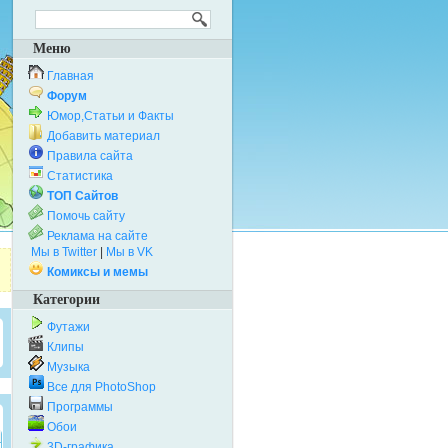
Меню
Главная
Форум
Юмор,Статьи и Факты
Добавить материал
Правила сайта
Статистика
ТОП Сайтов
Помочь сайту
Реклама на сайте
Мы в Twitter
|
Мы в VK
Комиксы и мемы
Категории
Футажи
Клипы
Музыка
Все для PhotoShop
Программы
Обои
3D-графика