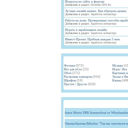
Вопросы по сайту и форуму
Добавлено в раздел:
Позитив.3DN.Ru
Лучшее онлайн казино. Как обыграть казино
Добавлено в раздел:
Заработок вебмастеру
Работа на дому. Проверенные способы зараб
Добавлено в раздел:
Заработок вебмастеру
Играть и зарабатывать онлайн
Добавлено в раздел:
Заработок вебмастеру
Инвест-Проект. Прибыль каждые 5 мин.
Добавлено в раздел:
Заработок вебмастеру
Футажи
[973]
Музыка
[2
Все для uCoz
[23]
Игры \ Все
Обои
[575]
Картинки 
Растровые клипарты
[910]
Уроки и В
Шрифты
[19]
Клипы
[490
Прочее \ Другое
[828]
Aston Martin DBS Summerheat от Wheelsandm
Электробритвы Babyliss: "Так мы чувствуем 