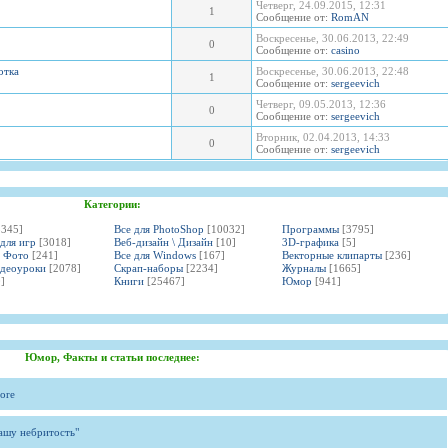
Четверг, 24.09.2015, 12:31
1
Сообщение от:
RomAN
Воскресенье, 30.06.2013, 22:49
0
Сообщение от:
casino
отка
Воскресенье, 30.06.2013, 22:48
1
Сообщение от:
sergeevich
Четверг, 09.05.2013, 12:36
0
Сообщение от:
sergeevich
Вторник, 02.04.2013, 14:33
0
Сообщение от:
sergeevich
Категории:
3345]
Все для PhotoShop
[10032]
Программы
[3795]
 для игр
[3018]
Веб-дизайн \ Дизайн
[10]
3D-графика
[5]
и Фото
[241]
Все для Windows
[167]
Векторные клипарты
[236]
идеоуроки
[2078]
Скрап-наборы
[2234]
Журналы
[1665]
]
Книги
[25467]
Юмор
[941]
Юмор, Факты и статьи последнее:
ore
вашу небритость"