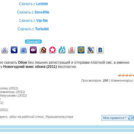
Скачать с
Letitbit
Скачать с
Sms4file
Скачать с
Vip-file
Скачать с
Turbobit
но скачать
Обои
без лишних регистраций и отправки платной смс, а именно
ть
Новогодний микс обоев (2011)
бесплатно.
Просмотров:
280
| Комментарии
отки (2011)
тематику (2011)
девушками (2011)
)
1)
2011)
apers
,
обои на рабочий стол
,
Украшательства
Mне нравится *
+