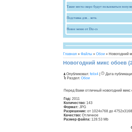
Такие места скоро будут пользоваться попул
Подставка для... кота.
Новое меню от Diz-cs
Главная
»
Файлы
»
Обои
» Новогодний м
Новогодний микс обоев (2
Опубликовал:
felix4
|
Дата публикаци
Раздел:
Обои
Перед Вами отличный новогодний микс 
Год:
2011
Количество:
143
Формат:
JPG
Разрешение:
от 1024x768 до 4752x316
Качество:
Отличное
Размер файла:
128.53 Mb