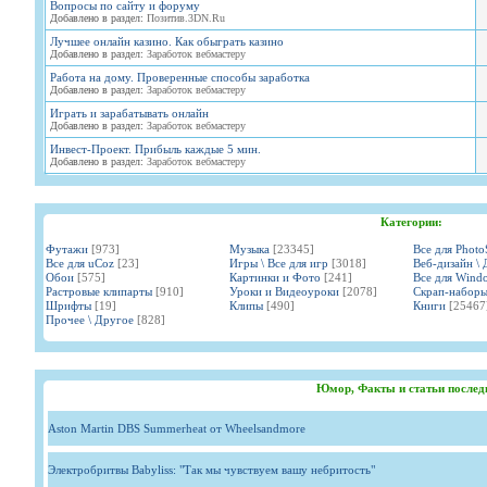
Вопросы по сайту и форуму
Добавлено в раздел:
Позитив.3DN.Ru
Лучшее онлайн казино. Как обыграть казино
Добавлено в раздел:
Заработок вебмастеру
Работа на дому. Проверенные способы заработка
Добавлено в раздел:
Заработок вебмастеру
Играть и зарабатывать онлайн
Добавлено в раздел:
Заработок вебмастеру
Инвест-Проект. Прибыль каждые 5 мин.
Добавлено в раздел:
Заработок вебмастеру
Категории:
Футажи
[973]
Музыка
[23345]
Все для Phot
Все для uCoz
[23]
Игры \ Все для игр
[3018]
Веб-дизайн \ 
Обои
[575]
Картинки и Фото
[241]
Все для Wind
Растровые клипарты
[910]
Уроки и Видеоуроки
[2078]
Скрап-набор
Шрифты
[19]
Клипы
[490]
Книги
[25467
Прочее \ Другое
[828]
Юмор, Факты и статьи послед
Aston Martin DBS Summerheat от Wheelsandmore
Электробритвы Babyliss: "Так мы чувствуем вашу небритость"