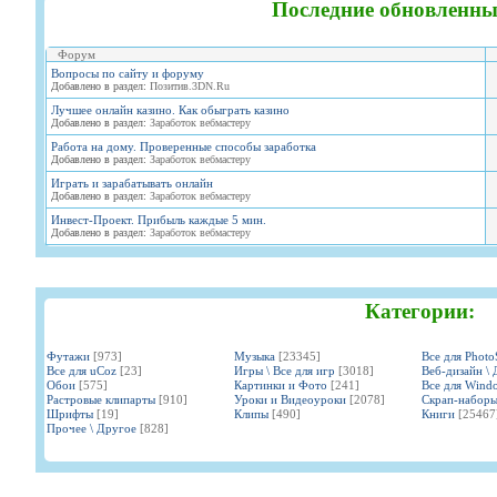
Последние обновленны
Форум
Вопросы по сайту и форуму
Добавлено в раздел:
Позитив.3DN.Ru
Лучшее онлайн казино. Как обыграть казино
Добавлено в раздел:
Заработок вебмастеру
Работа на дому. Проверенные способы заработка
Добавлено в раздел:
Заработок вебмастеру
Играть и зарабатывать онлайн
Добавлено в раздел:
Заработок вебмастеру
Инвест-Проект. Прибыль каждые 5 мин.
Добавлено в раздел:
Заработок вебмастеру
Категории:
Футажи
[973]
Музыка
[23345]
Все для Phot
Все для uCoz
[23]
Игры \ Все для игр
[3018]
Веб-дизайн \ 
Обои
[575]
Картинки и Фото
[241]
Все для Wind
Растровые клипарты
[910]
Уроки и Видеоуроки
[2078]
Скрап-набор
Шрифты
[19]
Клипы
[490]
Книги
[25467
Прочее \ Другое
[828]