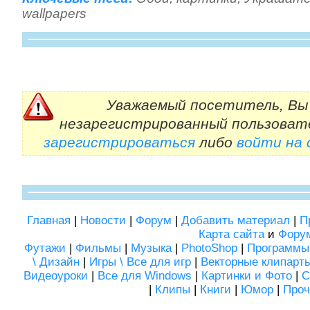
wallpapers
Уважаемый посетитель, Вы 
незарегистрированный пользоват
зарегистрироваться
либо
войти на
Главная
|
Новости
|
Форум
|
Добавить материал
|
П
Карта сайта
и
Фору
Футажи
|
Фильмы
|
Музыка
|
PhotoShop
|
Программы
\ Дизайн
|
Игры \ Все для игр
|
Векторные клипарт
Видеоуроки
|
Все для Windows
|
Картинки и Фото
|
С
|
Клипы
|
Книги
|
Юмор
|
Проч