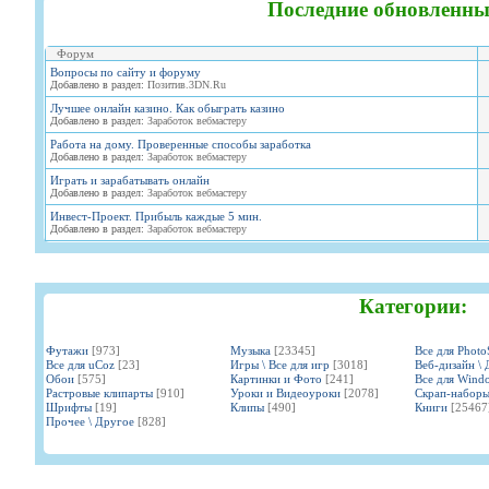
Последние обновленны
Форум
Вопросы по сайту и форуму
Добавлено в раздел:
Позитив.3DN.Ru
Лучшее онлайн казино. Как обыграть казино
Добавлено в раздел:
Заработок вебмастеру
Работа на дому. Проверенные способы заработка
Добавлено в раздел:
Заработок вебмастеру
Играть и зарабатывать онлайн
Добавлено в раздел:
Заработок вебмастеру
Инвест-Проект. Прибыль каждые 5 мин.
Добавлено в раздел:
Заработок вебмастеру
Категории:
Футажи
[973]
Музыка
[23345]
Все для Phot
Все для uCoz
[23]
Игры \ Все для игр
[3018]
Веб-дизайн \ 
Обои
[575]
Картинки и Фото
[241]
Все для Wind
Растровые клипарты
[910]
Уроки и Видеоуроки
[2078]
Скрап-набор
Шрифты
[19]
Клипы
[490]
Книги
[25467
Прочее \ Другое
[828]