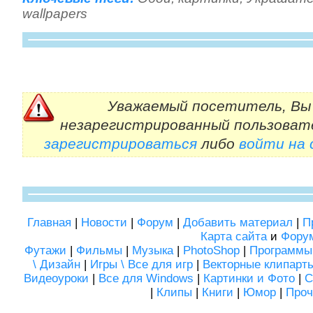
wallpapers
Уважаемый посетитель, Вы 
незарегистрированный пользоват
зарегистрироваться
либо
войти на
Главная
|
Новости
|
Форум
|
Добавить материал
|
П
Карта сайта
и
Фору
Футажи
|
Фильмы
|
Музыка
|
PhotoShop
|
Программы
\ Дизайн
|
Игры \ Все для игр
|
Векторные клипарт
Видеоуроки
|
Все для Windows
|
Картинки и Фото
|
С
|
Клипы
|
Книги
|
Юмор
|
Проч