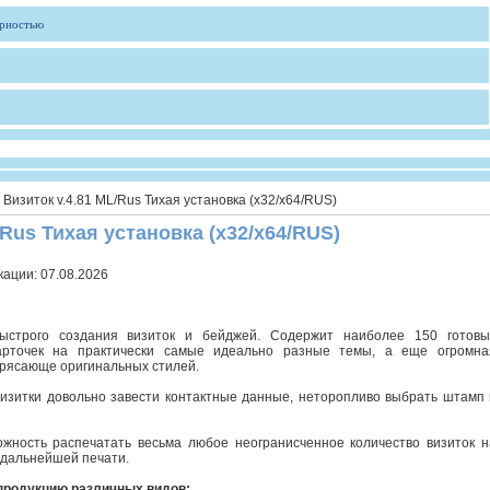
ярностью
Визиток v.4.81 ML/Rus Тихая установка (x32/x64/RUS)
/Rus Тихая установка (x32/x64/RUS)
кации:
07.08.2026
строго создания визиток и бейджей. Содержит наиболее 150 готовы
арточек на практически самые идеально разные темы, а еще огромна
трясающе оригинальных стилей.
визитки довольно завести контактные данные, неторопливо выбрать штамп 
ожность распечатать весьма любое неогранисченное количество визиток н
 дальнейшей печати.
 продукцию различных видов: