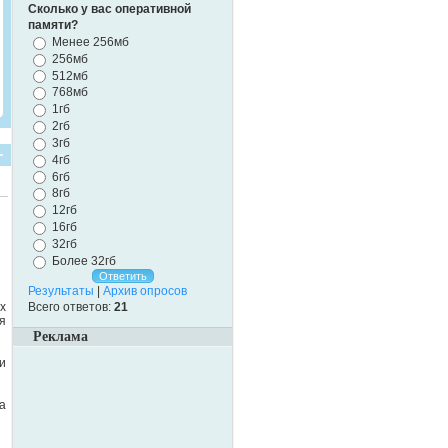
Сколько у вас оперативной
памяти?
Менее 256мб
256мб
512мб
768мб
1гб
2гб
3гб
4гб
6гб
8гб
12гб
16гб
32гб
Более 32гб
Результаты
|
Архив опросов
Всего ответов:
21
х
я
Реклама
и
а