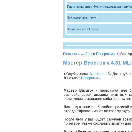
Такие места скоро будут пользоваться попул
Подставка для... кота.
Новое меню от Diz-cs
Главная
»
Файлы
»
Программы
» Мастер 
Мастер Визиток v.4.81 ML
Опубликовал:
Nosferatu
|
Дата публи
Раздел:
Программы
Мастер Визиток
- программа для бы
разновидностей дизайна визитных к
возможность создания собственных по
Для подготовки необычайно красивой 
отредактировать макет по своему вкусу.
После чего у вас будет замечен возм
принтере или же сохранить визитку для
Мастер Визиток позволяет создавать