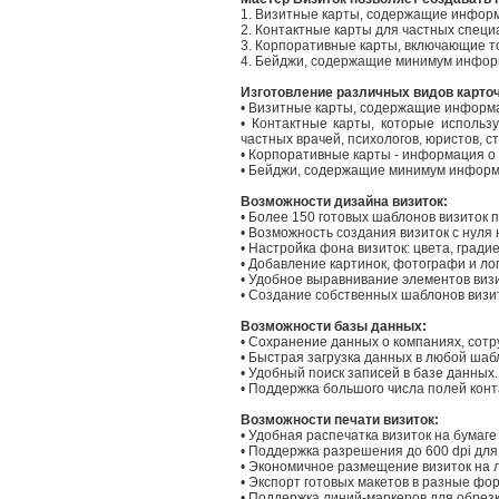
1. Визитные карты, содержащие информ
2. Контактные карты для частных специа
3. Корпоративные карты, включающие т
4. Бейджи, содержащие минимум инфор
Изготовление различных видов карточ
• Визитные карты, содержащие информа
• Контактные карты, которые использ
частных врачей, психологов, юристов, ст
• Корпоративные карты - информация о 
• Бейджи, содержащие минимум информ
Возможности дизайна визиток:
• Более 150 готовых шаблонов визиток 
• Возможность создания визиток с нуля
• Настройка фона визиток: цвета, град
• Добавление картинок, фотографи и ло
• Удобное выравнивание элементов визит
• Создание собственных шаблонов визи
Возможности базы данных:
• Сохранение данных о компаниях, сотр
• Быстрая загрузка данных в любой шаб
• Удобный поиск записей в базе данных.
• Поддержка большого числа полей кон
Возможности печати визиток:
• Удобная распечатка визиток на бумаг
• Поддержка разрешения до 600 dpi для 
• Экономичное размещение визиток на л
• Экспорт готовых макетов в разные фо
• Поддержка линий-маркеров для обрезк