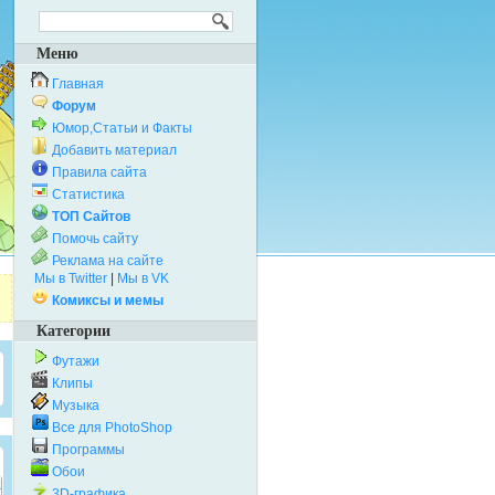
Меню
Главная
Форум
Юмор,Статьи и Факты
Добавить материал
Правила сайта
Статистика
ТОП Сайтов
Помочь сайту
Реклама на сайте
Мы в Twitter
|
Мы в VK
Комиксы и мемы
Категории
Футажи
Клипы
Музыка
Все для PhotoShop
Программы
Обои
3D-графика