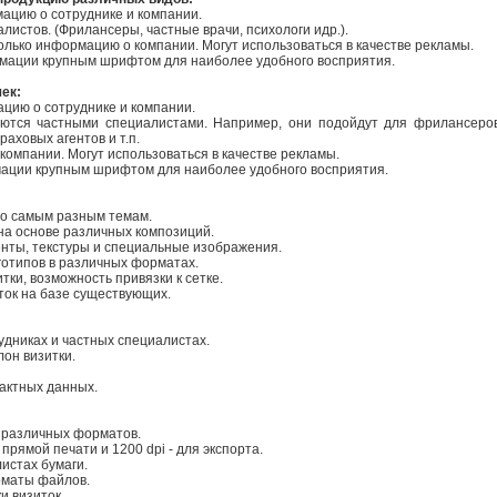
ацию о сотруднике и компании.
листов. (Фрилансеры, частные врачи, психологи идр.).
олько информацию о компании. Могут использоваться в качестве рекламы.
мации крупным шрифтом для наиболее удобного восприятия.
ек:
цию о сотруднике и компании.
уются частными специалистами. Например, они подойдут для фрилансеров
раховых агентов и т.п.
компании. Могут использоваться в качестве рекламы.
ации крупным шрифтом для наиболее удобного восприятия.
по самым разным темам.
 на основе различных композиций.
иенты, текстуры и специальные изображения.
готипов в различных форматах.
ки, возможность привязки к сетке.
ток на базе существующих.
удниках и частных специалистах.
лон визитки.
тактных данных.
е различных форматов.
прямой печати и 1200 dpi - для экспорта.
истах бумаги.
рматы файлов.
и визиток.