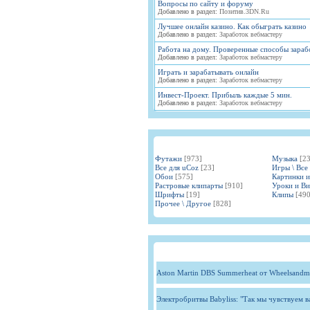
Вопросы по сайту и форуму
Добавлено в раздел:
Позитив.3DN.Ru
Лучшее онлайн казино. Как обыграть казино
Добавлено в раздел:
Заработок вебмастеру
Работа на дому. Проверенные способы зараб
Добавлено в раздел:
Заработок вебмастеру
Играть и зарабатывать онлайн
Добавлено в раздел:
Заработок вебмастеру
Инвест-Проект. Прибыль каждые 5 мин.
Добавлено в раздел:
Заработок вебмастеру
Футажи
[973]
Музыка
[2
Все для uCoz
[23]
Игры \ Все
Обои
[575]
Картинки 
Растровые клипарты
[910]
Уроки и В
Шрифты
[19]
Клипы
[490
Прочее \ Другое
[828]
Aston Martin DBS Summerheat от Wheelsandm
Электробритвы Babyliss: "Так мы чувствуем 