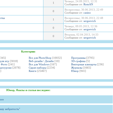
Четверг, 24.09.2015, 12:31
1
Сообщение от:
RomAN
Воскресенье, 30.06.2013, 22:49
0
Сообщение от:
casino
отка
Воскресенье, 30.06.2013, 22:48
1
Сообщение от:
sergeevich
Четверг, 09.05.2013, 12:36
0
Сообщение от:
sergeevich
Вторник, 02.04.2013, 14:33
0
Сообщение от:
sergeevich
Категории:
3345]
Все для PhotoShop
[10032]
Программы
[3795]
 для игр
[3018]
Веб-дизайн \ Дизайн
[10]
3D-графика
[5]
и Фото
[241]
Все для Windows
[167]
Векторные клипарты
[236]
идеоуроки
[2078]
Скрап-наборы
[2234]
Журналы
[1665]
]
Книги
[25467]
Юмор
[941]
Юмор, Факты и статьи последнее:
ore
вашу небритость"