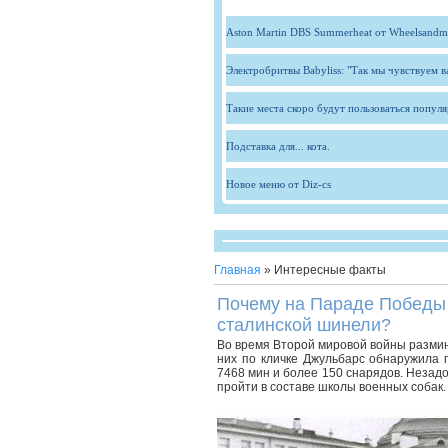
Aston Martin DBS Summerheat от Wheelsandm
Электробритвы Babyliss: "Так мы чувствуем 
Такие места скоро будут пользоваться попул
Подставка для... кота.
Новое меню от Diz-cs
Главная
»
Интересные факты
Почему на Параде Победы 2
сталинской шинели?
Во время Второй мировой войны размин
них по кличке Джульбарс обнаружила 
7468 мин и более 150 снарядов. Незад
пройти в составе школы военных собак.