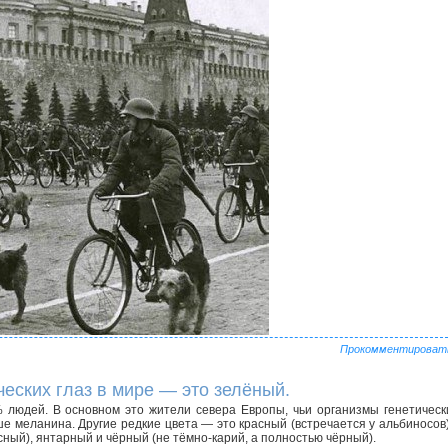
Прокомментироват
еских глаз в мире — это зелёный.
% людей. В основном это жители севера Европы, чьи организмы генетическ
меланина. Другие редкие цвета — это красный (встречается у альбиносов)
ный), янтарный и чёрный (не тёмно-карий, а полностью чёрный).