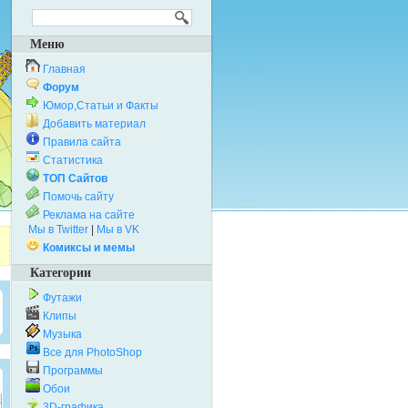
Меню
Главная
Форум
Юмор,Статьи и Факты
Добавить материал
Правила сайта
Статистика
ТОП Сайтов
Помочь сайту
Реклама на сайте
Мы в Twitter
|
Мы в VK
Комиксы и мемы
Категории
Футажи
Клипы
Музыка
Все для PhotoShop
Программы
Обои
3D-графика