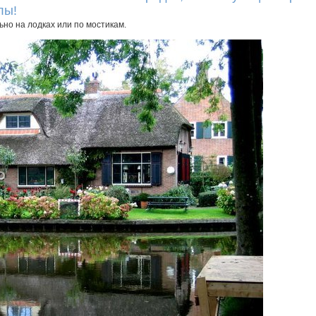
лы!
о на лодках или по мостикам.