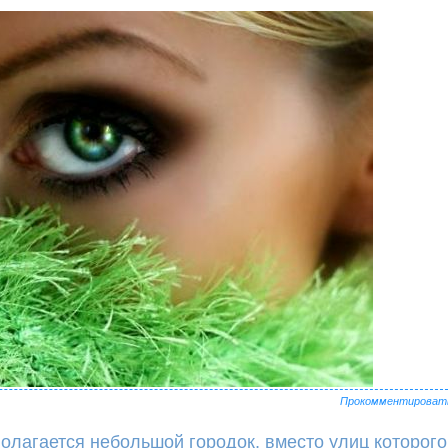
Прокомментироват
олагается небольшой городок, вместо улиц которого