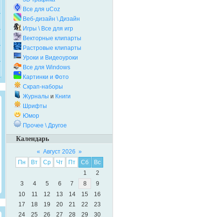
Все для uCoz
Веб-дизайн \ Дизайн
Игры \ Все для игр
Векторные клипарты
Растровые клипарты
Уроки и Видеоуроки
Все для Windows
Картинки и Фото
Скрап-наборы
Журналы
и
Книги
Шрифты
Юмор
Прочее \ Другое
Календарь
«
Август 2026
»
Пн
Вт
Ср
Чт
Пт
Сб
Вс
1
2
3
4
5
6
7
8
9
10
11
12
13
14
15
16
17
18
19
20
21
22
23
24
25
26
27
28
29
30