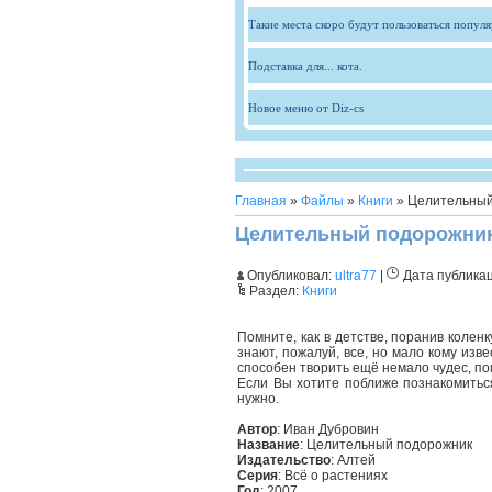
Такие места скоро будут пользоваться попул
Подставка для... кота.
Новое меню от Diz-cs
Главная
»
Файлы
»
Книги
» Целительный
Целительный подорожни
Опубликовал:
ultra77
|
Дата публика
Раздел:
Книги
Помните, как в детстве, поранив колен
знают, пожалуй, все, но мало кому изв
способен творить ещё немало чудес, по
Если Вы хотите поближе познакомиться
нужно.
Автор
: Иван Дубровин
Название
: Целительный подорожник
Издательство
: Алтей
Серия
: Всё о растениях
Год
: 2007