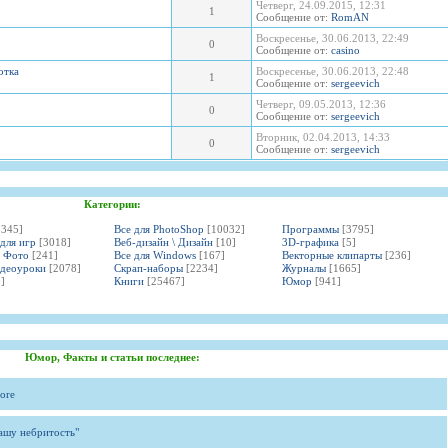
Четверг, 24.09.2015, 12:31
1
Сообщение от:
RomAN
Воскресенье, 30.06.2013, 22:49
0
Сообщение от:
casino
отка
Воскресенье, 30.06.2013, 22:48
1
Сообщение от:
sergeevich
Четверг, 09.05.2013, 12:36
0
Сообщение от:
sergeevich
Вторник, 02.04.2013, 14:33
0
Сообщение от:
sergeevich
Категории:
3345]
Все для PhotoShop
[10032]
Программы
[3795]
 для игр
[3018]
Веб-дизайн \ Дизайн
[10]
3D-графика
[5]
и Фото
[241]
Все для Windows
[167]
Векторные клипарты
[236]
идеоуроки
[2078]
Скрап-наборы
[2234]
Журналы
[1665]
]
Книги
[25467]
Юмор
[941]
Юмор, Факты и статьи последнее:
ore
вашу небритость"