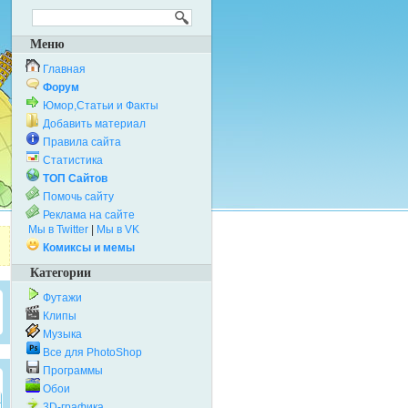
Меню
Главная
Форум
Юмор,Статьи и Факты
Добавить материал
Правила сайта
Статистика
ТОП Сайтов
Помочь сайту
Реклама на сайте
Мы в Twitter
|
Мы в VK
Комиксы и мемы
Категории
Футажи
Клипы
Музыка
Все для PhotoShop
Программы
Обои
3D-графика