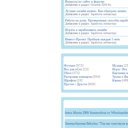
Вопросы по сайту и форуму
Добавлено в раздел:
Позитив.3DN.Ru
Лучшее онлайн казино. Как обыграть казино
Добавлено в раздел:
Заработок вебмастеру
Работа на дому. Проверенные способы зараб
Добавлено в раздел:
Заработок вебмастеру
Играть и зарабатывать онлайн
Добавлено в раздел:
Заработок вебмастеру
Инвест-Проект. Прибыль каждые 5 мин.
Добавлено в раздел:
Заработок вебмастеру
Футажи
[973]
Музыка
[2
Все для uCoz
[23]
Игры \ Все
Обои
[575]
Картинки 
Растровые клипарты
[910]
Уроки и В
Шрифты
[19]
Клипы
[490
Прочее \ Другое
[828]
Aston Martin DBS Summerheat от Wheelsandm
Электробритвы Babyliss: "Так мы чувствуем 