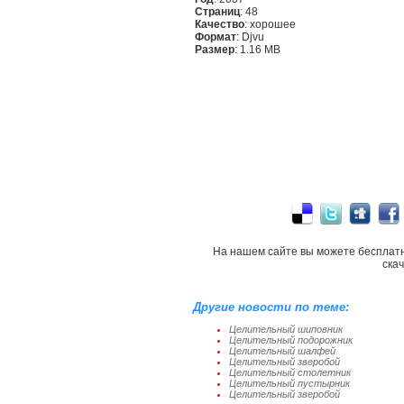
Страниц
: 48
Качество
: хорошее
Формат
: Djvu
Размер
: 1.16 MB
На нашем сайте вы можете бесплат
ска
Другие новости по теме:
Целительный шиповник
Целительный подорожник
Целительный шалфей
Целительный зверобой
Целительный столетник
Целительный пустырник
Целительный зверобой