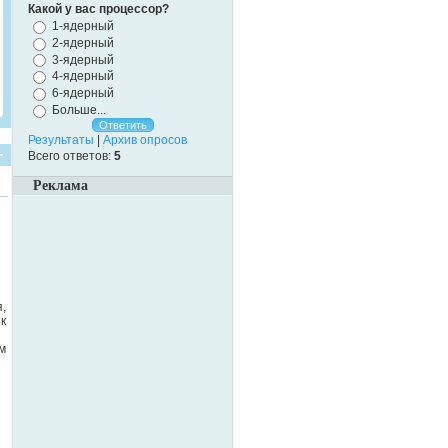
Какой у вас процессор?
1-ядерный
2-ядерный
3-ядерный
4-ядерный
6-ядерный
Больше...
Результаты
|
Архив опросов
Всего ответов:
5
Реклама
,
к
м