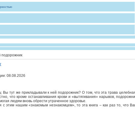
ярностью
 подорожник
к
ции:
08.08.2026
ку, Вы тут же прикладывали к ней подорожник? О том, что эта трава целебная
естно, что кроме останавливания крови и «вытягивания» нарывов, подорожни
могая людям вновь обрести утраченное здоровье.
 с этим нашим «знакомым незнакомцем», то эта книга – как раз то, что Ва