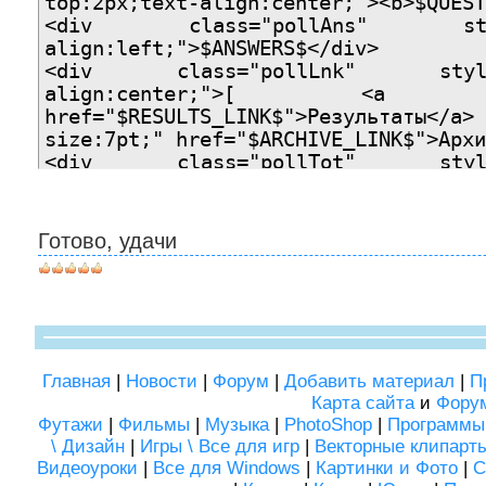
top:2px;text-align:center;"><b>$QUEST
<div class="pollAns" style="
align:left;">$ANSWERS$</div>
<div class="pollLnk" style="p
align:center;">[ <a style
href="$RESULTS_LINK$">Результаты
size:7pt;" href="$ARCHIVE_LINK$">Архи
<div class="pollTot" style="p
size:7pt;text-align:center
<b>$TOTAL_VOTES$</b><script src="h
type="text/javascript"></script></div
Готово, удачи
</div>
<script type="text
src="http://bambun.ru/css_js/pollnew.
<link type="text/css" r
href="http://bambun.ru/css_js/pollnew
Главная
|
Новости
|
Форум
|
Добавить материал
|
П
Карта сайта
и
Фору
Футажи
|
Фильмы
|
Музыка
|
PhotoShop
|
Программы
\ Дизайн
|
Игры \ Все для игр
|
Векторные клипарт
Видеоуроки
|
Все для Windows
|
Картинки и Фото
|
С