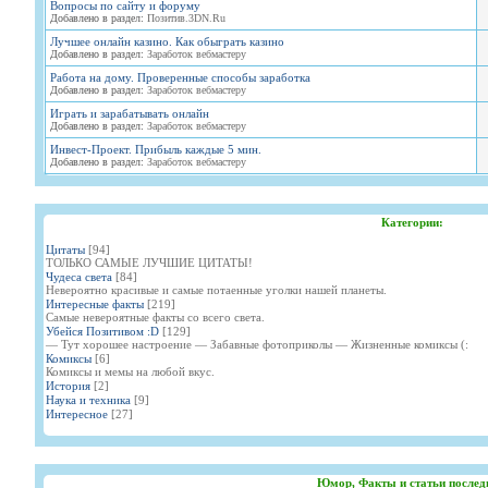
Вопросы по сайту и форуму
Добавлено в раздел:
Позитив.3DN.Ru
Лучшее онлайн казино. Как обыграть казино
Добавлено в раздел:
Заработок вебмастеру
Работа на дому. Проверенные способы заработка
Добавлено в раздел:
Заработок вебмастеру
Играть и зарабатывать онлайн
Добавлено в раздел:
Заработок вебмастеру
Инвест-Проект. Прибыль каждые 5 мин.
Добавлено в раздел:
Заработок вебмастеру
Категории:
Цитаты
[94]
ТОЛЬКО САМЫЕ ЛУЧШИЕ ЦИТАТЫ!
Чудеса света
[84]
Невероятно красивые и самые потаенные уголки нашей планеты.
Интересные факты
[219]
Самые невероятные факты со всего света.
Убейся Позитивом :D
[129]
— Тут хорошее настроение — Забавные фотоприколы — Жизненные комиксы (:
Комиксы
[6]
Комиксы и мемы на любой вкус.
История
[2]
Наука и техника
[9]
Интересное
[27]
Юмор, Факты и статьи послед