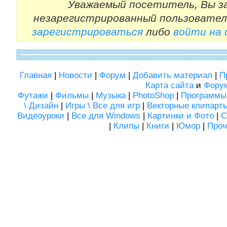
Уважаемый посетитель, Вы за
незарегистрированный пользовател
зарегистрироваться
либо
войти на
Главная
|
Новости
|
Форум
|
Добавить материал
|
П
Карта сайта
и
Фору
Футажи
|
Фильмы
|
Музыка
|
PhotoShop
|
Программы
\ Дизайн
|
Игры \ Все для игр
|
Векторные клипарт
Видеоуроки
|
Все для Windows
|
Картинки и Фото
|
С
|
Клипы
|
Книги
|
Юмор
|
Проч