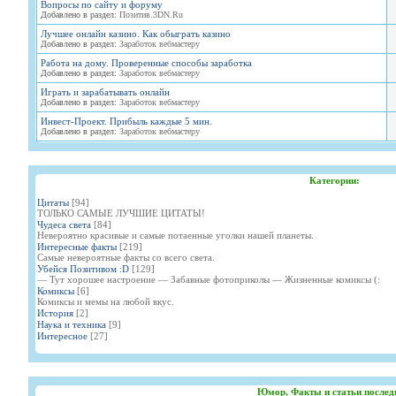
Вопросы по сайту и форуму
Добавлено в раздел:
Позитив.3DN.Ru
Лучшее онлайн казино. Как обыграть казино
Добавлено в раздел:
Заработок вебмастеру
Работа на дому. Проверенные способы заработка
Добавлено в раздел:
Заработок вебмастеру
Играть и зарабатывать онлайн
Добавлено в раздел:
Заработок вебмастеру
Инвест-Проект. Прибыль каждые 5 мин.
Добавлено в раздел:
Заработок вебмастеру
Категории:
Цитаты
[94]
ТОЛЬКО САМЫЕ ЛУЧШИЕ ЦИТАТЫ!
Чудеса света
[84]
Невероятно красивые и самые потаенные уголки нашей планеты.
Интересные факты
[219]
Самые невероятные факты со всего света.
Убейся Позитивом :D
[129]
— Тут хорошее настроение — Забавные фотоприколы — Жизненные комиксы (:
Комиксы
[6]
Комиксы и мемы на любой вкус.
История
[2]
Наука и техника
[9]
Интересное
[27]
Юмор, Факты и статьи послед