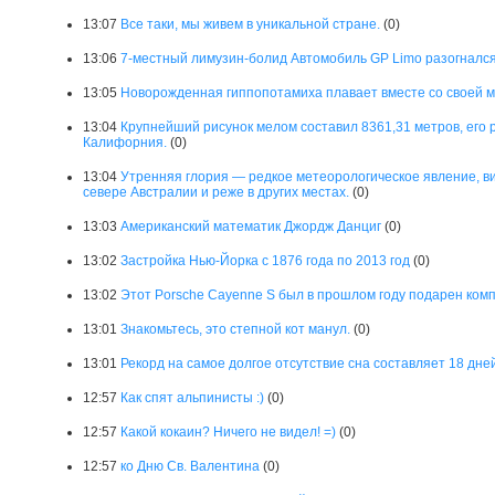
13:07
Все таки, мы живем в уникальной стране.
(0)
13:06
7-местный лимузин-болид Автомобиль GP Limo разогнался 
13:05
Новорожденная гиппопотамиха плавает вместе со своей м
13:04
Крупнейший рисунок мелом составил 8361,31 метров, его 
Калифорния.
(0)
13:04
Утренняя глория — редкое метеорологическое явление, в
севере Австралии и реже в других местах.
(0)
13:03
Американский математик Джордж Данциг
(0)
13:02
Застройка Нью-Йорка с 1876 года по 2013 год
(0)
13:02
Этот Porsche Cayenne S был в прошлом году подарен ком
13:01
Знакомьтесь, это степной кот манул.
(0)
13:01
Рекорд на самое долгое отсутствие сна составляет 18 дней
12:57
Как спят альпинисты :)
(0)
12:57
Какой кокаин? Ничего не видел! =)
(0)
12:57
ко Дню Св. Валентина
(0)