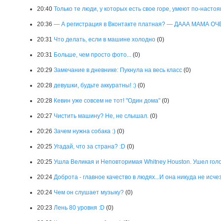
20:40
Только те люди, у которых есть свое горе, умеют по-насто
20:36
— А регистрация в Вконтакте платная? — ДААА МАМА О
20:31
Что делать, если в машине холодно
(0)
20:31
Больше, чем просто фото...
(0)
20:29
Замечание в дневнике: Пукнула на весь класс
(0)
20:28
девушки, будьте аккуратны! :)
(0)
20:28
Кевин уже совсем не тот! "Один дома"
(0)
20:27
Чистить машину? Не, не слышал.
(0)
20:26
Зачем нужна собака :)
(0)
20:25
Угадай, что за страна? :D
(0)
20:25
Ушла Великая и Неповторимая Whitney Houston. Ушел голос 
20:24
Доброта - главное качество в людях...И она никуда не исчез
20:24
Чем он слушает музыку?
(0)
20:23
Лень 80 уровня :D
(0)