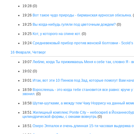
19:28
(0)
19:26
Вот такое чудо природы - бирманская курносая обезьяна.
19:25
Вы когда-нибудь гуляли под цветочным дождем?
(0)
19:25
Кот, у которого на спине кот.
(0)
19:24
Средневековый прибор против женской болтовни - Scold’s b
16 Февраля, Четверг
19:07
Люблю, когда Ты прижимаешь Меня к себе так, словно Я - все
19:02
(0)
19:01
Итак, вот эти 10 Пинков под Зад, которые помогут Вам начат
18:59
Взрослеешь - это когда тебе становится все равно: круче у
звонил.
(0)
18:58
Шутки-шутками, а между тем Чаку Норрису на данный моме
18:51
Жилищный комплекс Ponte City – небоскреб в Йоханнесбу
цилиндрической формы, с окнами вовнутрь
(0)
18:51
Озеро Эппалок и очень длинная 15-ти часовая выдержка 