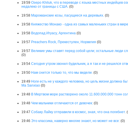
19:59
Озеро Khiluk, что в переводе с языка местных индейцев о
недалеко от границы с США.
(0)
19:58
Марокканские козы, пасущиеся на деревьях.
(0)
19:58
Княжество Монако - одна из самых маленьких стран в мире
19:58
Водопад Игуасу, Аргентина
(0)
19:57
Preachers Rock, Прекестулен, Норвегия
(0)
19:57
Великие умы ставят перед собой цели; остальные люди с
(0)
19:54
Сегодня утром звонил будильник, а я так и не решился отв
19:50
Нам снится только то, что мы видели.
(0)
19:49
Ноги есть не у каждого человека, но цель жизни должна б
Ma Sanxiao
(0)
19:48
В Мертвом море растворено около 11.600.000.000 тонн сол
19:48
Чем мальчики отличаются от девочек:
(0)
19:47
Собаку Лайку отправили в космос, зная, что она погибнет.
(
19:46
Это классика, наверно многие знают, но может не все:
(0)