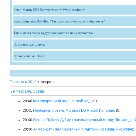
Aston Martin DBS Summerheat от Wheelsandmore
Электробритвы Babyliss: "Так мы чувствуем вашу небритость"
Такие места скоро будут пользоваться популярностью
Подставка для... кота.
Новое меню от Diz-cs
Главная
»
2012
»
Февраль
29 Февраля, Среда
20:46
Как говорил мой дед: - я твой дед.
(0)
20:41
Необычный отель Marqués De Riscal, Испания.
(0)
20:40
Остров Луйтла-Дуймун расположенный между Шотландией и
20:40
Ангкор-Ват - великолепный гигантский храмовый комплекс