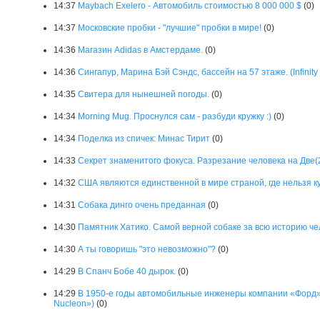
14:37
Maybach Exelero - Автомобиль стоимостью 8 000 000 $
(0)
14:37
Московские пробки - "лучшие" пробки в мире!
(0)
14:36
Магазин Adidas в Амстердаме.
(0)
14:36
Сингапур, Марина Бэй Сэндс, бассейн на 57 этаже. (Infinity 
14:35
Свитера для нынешней погоды.
(0)
14:34
Morning Mug. Проснулся сам - разбуди кружку :)
(0)
14:34
Поделка из спичек: Минас Тирит
(0)
14:33
Секрет знаменитого фокуса. Разрезание человека на Две(2
14:32
США являются единственной в мире страной, где нельзя 
14:31
Собака динго очень преданная
(0)
14:30
Памятник Хатико. Самой верной собаке за всю историю че
14:30
А ты говоришь "это невозможно"?
(0)
14:29
В Спанч Бобе 40 дырок.
(0)
14:29
В 1950-е годы автомобильные инженеры компании «Форд»
Nucleon»)
(0)