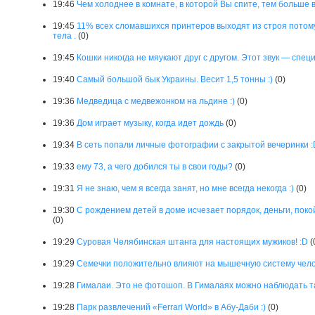
19:46
Чем холоднее в комнате, в которой Вы спите, тем больше 
19:45
11% всех сломавшихся принтеров выходят из строя потому,
тела .
(0)
19:45
Кошки никогда не мяукают друг с другом. Этот звук — спец
19:40
Самый большой бык Украины. Весит 1,5 тонны :)
(0)
19:36
Медведица с медвежонком на льдине :)
(0)
19:36
Дом играет музыку, когда идет дождь
(0)
19:34
В сеть попали личные фотографии с закрытой вечеринки :
19:33
ему 73, а чего добился ты в свои годы?
(0)
19:31
Я не знаю, чем я всегда занят, но мне всегда некогда :)
(0)
19:30
С рождением детей в доме исчезает порядок, деньги, пок
(0)
19:29
Суровая Челябинская штанга для настоящих мужиков! :D
(
19:29
Семечки положительно влияют на мышечную систему чело
19:28
Гималаи. Это не фотошоп. В Гималаях можно наблюдать та
19:28
Парк развлечений «Ferrari World» в Абу-Даби :)
(0)