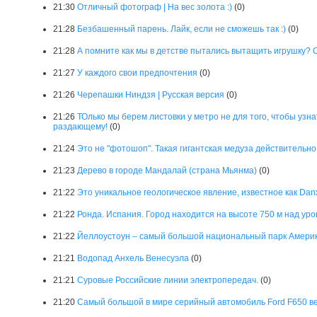
21:30
Отличный фотограф | На вес золота :)
(0)
21:28
Безбашенный парень. Лайк, если не сможешь так :)
(0)
21:28
А помните как мы в детстве пытались вытащить игрушку? С
21:27
У каждого свои предпочтения
(0)
21:26
Черепашки Ниндзя | Русская версия
(0)
21:26
ТОлько мы берем листовки у метро не для того, чтобы узна
раздающему!
(0)
21:24
Это не "фотошоп". Такая гигантская медуза действительно
21:23
Дерево в городе Мандалай (страна Мьянма)
(0)
21:22
Это уникальное геологическое явление, известное как Danx
21:22
Ронда. Испания. Город находится на высоте 750 м над уро
21:22
Йеллоустоун – самый большой национальный парк Амери
21:21
Водопад Анхель Венесуэла
(0)
21:21
Суровые Российские линии электропередач.
(0)
21:20
Cамый большой в мире серийный автомобиль Ford F650 ве