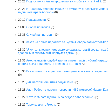
20:21
Подросток из Китая продал почку, чтобы купить iPad 2.
(0)
20:21
В 1950 году сборная Индии по футболу снялась с чемпион
индийцам играть босиком
(0)
20:19
Правда жизни
(0)
14:00
Сборка приколов
(0)
13:38
Случайная история:
(0)
13:33
Закат на пляже недалеко от Бухты-Собора,полуостров Ко
13:32
"Я читал дневник немецкого солдата, который воевал под С
здоровый и счастливый, вернулся домой.
(0)
13:31
Американский голубой кролик имеет такой глубокий окрас,
порода была официально признана в 1918-м
(0)
13:30
Все помнят ставшую поистине культовой жевательную резинк
(0)
13:28
Для настоящей битвы подушками.
(0)
13:28
Ален Роберт в момент покорения 482-метровой башни Куа
13:27
У этого милого щенка было редкое заболевание.
(0)
13:26
Тарелка для геймера.
(0)