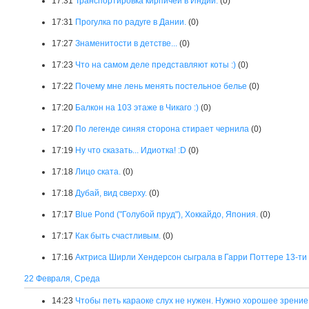
17:31
Транспортировка кирпичей в Индии.
(0)
17:31
Прогулка по радуге в Дании.
(0)
17:27
Знаменитости в детстве...
(0)
17:23
Что на самом деле представляют коты :)
(0)
17:22
Почему мне лень менять постельное белье
(0)
17:20
Балкон на 103 этаже в Чикаго :)
(0)
17:20
По легенде синяя сторона стирает чернила
(0)
17:19
Ну что сказать... Идиотка! :D
(0)
17:18
Лицо ската.
(0)
17:18
Дубай, вид сверху.
(0)
17:17
Blue Pond ("Голубой пруд"), Хоккайдо, Япония.
(0)
17:17
Как быть счастливым.
(0)
17:16
Актриса Ширли Хендерсон сыграла в Гарри Поттере 13-ти
22 Февраля, Среда
14:23
Чтобы петь караоке слух не нужен. Нужно хорошее зрение 