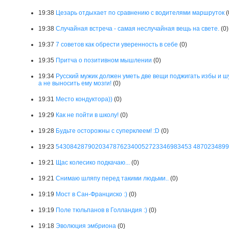
19:38
Цезарь отдыхает по срaвнению с водителями маршруток
(
19:38
Случайная встреча - самая неслучайная вещь на свете.
(0)
19:37
7 советов как обрести уверенность в себе
(0)
19:35
Притча о позитивном мышлении
(0)
19:34
Русский мужик должен уметь две вещи поджигать избы и шу
а не выносить ему мозги!
(0)
19:31
Место кондуктора))
(0)
19:29
Как не пойти в школу!
(0)
19:28
Будьте осторожны с суперклеем! :D
(0)
19:23
54308428790203478762340052723346983453 487023489
19:21
Щас колесико подкачаю...
(0)
19:21
Снимаю шляпу перед такими людьми..
(0)
19:19
Мост в Сан-Франциско :)
(0)
19:19
Поле тюльпанов в Голландия :)
(0)
19:18
Эволюция эмбриона
(0)