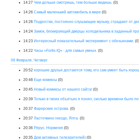
14:27
Чем дольше смотришь, тем больше видишь.
(0)
14:26
Самый маленький автомобиль в мире
(0)
14:26
Подростки, постоянно слушающие музыку, страдают от деп
14:24
Замок, блокирующий дверцы холодильника в заданный пр
14:23
Интересный показательный эксперимент с обезьянами.
(0
14:22
Часы «Fortis IQ» - для самых умных.
(0)
09 Февраля, Четверг
20:52
хорошие друзья достаются тому, кто сам умеет быть хоро
20:48
Еще комиксы
(0)
20:45
Новый комиксы от нашего сайта!
(0)
20:39
Только в твоих объятьях я понял, сколько времени было п
20:37
Фарерские острова.
(0)
20:37
Ласточкино гнездо, Ялта.
(0)
20:36
Рёрус, Норвегия
(0)
20:35
Дом активных телезрителей)
(0)