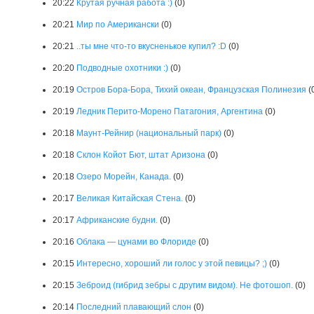
20:22
Крутая ручная работа :)
(0)
20:21
Мир по Американски
(0)
20:21
..ты мне что-то вкусненькое купил? :D
(0)
20:20
Подводные охотники :)
(0)
20:19
Остров Бора-Бора, Тихий океан, Французская Полинезия
(
20:19
Ледник Перито-Морено Патагония, Аргентина
(0)
20:18
Маунт-Рейнир (национальный парк)
(0)
20:18
Склон Койот Бют, штат Аризона
(0)
20:18
Озеро Морейн, Канада.
(0)
20:17
Великая Китайская Стена.
(0)
20:17
Африканские будни.
(0)
20:16
Облака — цунами во Флориде
(0)
20:15
Интересно, хороший ли голос у этой певицы? ;)
(0)
20:15
Зеброид (гибрид зебры с другим видом). Не фотошоп.
(0)
20:14
Последний плавающий слон
(0)