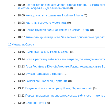
18:09
Вот так вот расчищают дороги в горах Японии. Высота сне
заметьте, асфальт - идеально чистый!
(0)
18:09
Кольцо - пульт управление Ipod или Iphone
(0)
18:08
Картины безрукого художника.
(0)
18:08
Самая крупная большая кошка на Земле - Лигр.
(0)
18:07
Китайский дизайнер Ксяо Фан весьма оригинально предло
15 Февраля, Среда
13:15
Смешные Законы Разных Стран
(0)
13:14
Если я расскажу тебе все свои секреты, ты никогда не см
13:13
Гора Рорайма в Южной Америке. Расположена на стыке Бр
13:12
Вулкан Аогашима в Японии.
(0)
13:12
Замок Гогенцоллерн, Германия
(0)
13:11
Подвесной мост через реку Усьва, Пермский край.
(0)
13:11
Первая и главная предпосылка успеха в бизнесе — это те
13:09
Сборник шуток
(0)