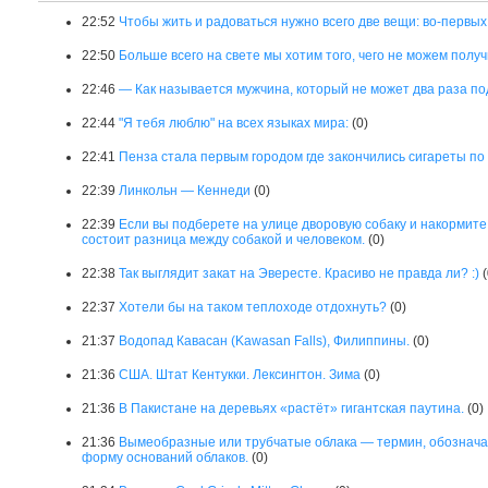
22:52
Чтобы жить и радоваться нужно всего две вещи: во-первых 
22:50
Больше всего на свете мы хотим того, чего не можем пол
22:46
— Как называется мужчина, который не может два раза п
22:44
"Я тебя люблю" на всех языках мира:
(0)
22:41
Пенза стала первым городом где закончились сигареты по 
22:39
Линкольн — Кеннеди
(0)
22:39
Если вы подберете на улице дворовую собаку и накормите ее
состоит разница между собакой и человеком.
(0)
22:38
Так выглядит закат на Эвересте. Красиво не правда ли? :)
(
22:37
Хотели бы на таком теплоходе отдохнуть?
(0)
21:37
Водопад Кавасан (Kawasan Falls), Филиппины.
(0)
21:36
США. Штат Кентукки. Лексингтон. Зима
(0)
21:36
В Пакистане на деревьях «растёт» гигантская паутина.
(0)
21:36
Вымеобразные или трубчатые облака — термин, обознач
форму оснований облаков.
(0)