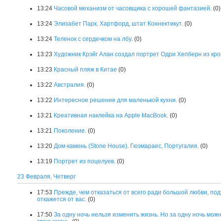
13:24
Часовой механизм от часовщика с хорошей фантазией.
(0)
13:24
Элизабет Парк, Хартфорд, штат Коннектикут.
(0)
13:24
Теленок с сердечком на лбу.
(0)
13:23
Художник Крэйг Алан создал портрет Одри Хепберн из кр
13:23
Красный пляж в Китае
(0)
13:22
Австралия.
(0)
13:22
Интересное решение для маленькой кухни.
(0)
13:21
Креативная наклейка на Apple MacBook.
(0)
13:21
Поколение.
(0)
13:20
Дом-камень (Stone House). Гюэмараес, Португалия.
(0)
13:19
Портрет из поцелуев.
(0)
23 Февраля, Четверг
17:53
Прежде, чем отказаться от всего ради большой любви, поду
откажется от вас.
(0)
17:50
За одну ночь нельзя изменить жизнь. Но за одну ночь мож