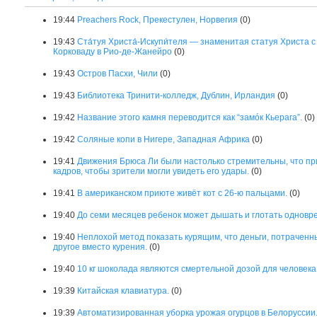
19:44
Preachers Rock, Прекестулен, Норвегия
(0)
19:43
Ста́туя Христа́-Искупи́теля — знаменитая статуя Христа
Корковаду в Рио-де-Жанейро
(0)
19:43
Остров Пасхи, Чили
(0)
19:43
Библиотека Тринити-колледж, Дублин, Ирландия
(0)
19:42
Название этого камня переводится как “замóк Кьерага”.
(0)
19:42
Соляные копи в Нигере, Западная Африка
(0)
19:41
Движения Брюса Ли были настолько стремительны, что пр
кадров, чтобы зрители могли увидеть его удары.
(0)
19:41
В американском приюте живёт кот с 26-ю пальцами.
(0)
19:40
До семи месяцев ребенок может дышать и глотать одновр
19:40
Неплохой метод показать курящим, что деньги, потраченны
другое вместо курения.
(0)
19:40
10 кг шоколада являются смертельной дозой для человека
19:39
Китайская клавиатура.
(0)
19:39
Автоматизированная уборка урожая огурцов в Белоруссии