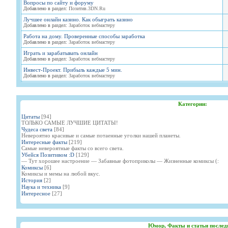
Вопросы по сайту и форуму
Добавлено в раздел:
Позитив.3DN.Ru
Лучшее онлайн казино. Как обыграть казино
Добавлено в раздел:
Заработок вебмастеру
Работа на дому. Проверенные способы заработка
Добавлено в раздел:
Заработок вебмастеру
Играть и зарабатывать онлайн
Добавлено в раздел:
Заработок вебмастеру
Инвест-Проект. Прибыль каждые 5 мин.
Добавлено в раздел:
Заработок вебмастеру
Категории:
Цитаты
[94]
ТОЛЬКО САМЫЕ ЛУЧШИЕ ЦИТАТЫ!
Чудеса света
[84]
Невероятно красивые и самые потаенные уголки нашей планеты.
Интересные факты
[219]
Самые невероятные факты со всего света.
Убейся Позитивом :D
[129]
— Тут хорошее настроение — Забавные фотоприколы — Жизненные комиксы (:
Комиксы
[6]
Комиксы и мемы на любой вкус.
История
[2]
Наука и техника
[9]
Интересное
[27]
Юмор, Факты и статьи послед