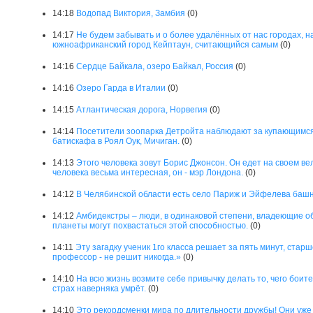
14:18
Водопад Виктория, Замбия
(0)
14:17
Не будем забывать и о более удалённых от нас городах, 
южноафриканский город Кейптаун, считающийся самым
(0)
14:16
Сердце Байкала, озеро Байкал, Россия
(0)
14:16
Озеро Гарда в Италии
(0)
14:15
Атлантическая дорога, Норвегия
(0)
14:14
Посетители зоопарка Детройта наблюдают за купающимс
батискафа в Роял Оук, Мичиган.
(0)
14:13
Этого человека зовут Борис Джонсон. Он едет на своем ве
человека весьма интересная, он - мэр Лондона.
(0)
14:12
В Челябинской области есть село Париж и Эйфелева башн
14:12
Амбидекстры – люди, в одинаковой степени, владеющие о
планеты могут похвастаться этой способностью.
(0)
14:11
Эту загадку ученик 1го класса решает за пять минут, старше
профессор - не решит никогда.»
(0)
14:10
На всю жизнь возмите себе привычку делать то, чего боите
страх наверняка умрёт.
(0)
14:10
Это рекордсменки мира по длительности дружбы! Они уже 