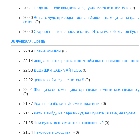
20:21
Подушка. Если вам, конечно, нужно бревно в постели.
(0)
20:20
Вот это чудо природы – лев-альбинос – находится на гран
сотен.
(0)
20:20
Скарлетт – это не просто кошка. Это мама с большой букв
08 Февраля, Среда
22:19
Новые комиксы
(0)
22:14
иногда хочется расстаться, чтобы иметь возможность тоск
22:03
ДЕВУШКИ ЗАДУМАЙТЕСЬ.
(0)
22:02
цените сейчас, а не потом.©
(0)
22:01
Женщина есть женщина: организм сложный, механизм не 
(0)
21:37
Реально работает. Держите клавиши.
(0)
21:36
Дети я выйду на пару минут, не шумите | Даа-а, не будем...
21:35
Чем мужчина отличается от женщины?
(0)
21:34
Некоторые сходства :)
(0)