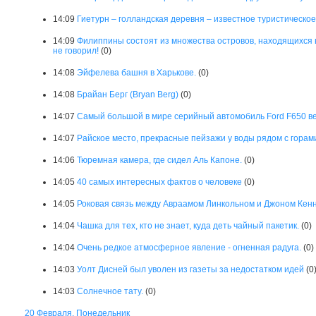
14:09
Гиетурн – голландская деревня – известное туристическо
14:09
Филиппины состоят из множества островов, находящихся в 
не говорил!
(0)
14:08
Эйфелева башня в Харькове.
(0)
14:08
Брайан Берг (Bryan Berg)
(0)
14:07
Cамый большой в мире серийный автомобиль Ford F650 ве
14:07
Райское место, прекрасные пейзажи у воды рядом с горами
14:06
Тюремная камера, где сидел Аль Капоне.
(0)
14:05
40 самых интересных фактов о человеке
(0)
14:05
Роковая связь между Авраамом Линкольном и Джоном Кен
14:04
Чашка для тех, кто не знает, куда деть чайный пакетик.
(0)
14:04
Очень редкое атмосферное явление - огненная радуга.
(0)
14:03
Уолт Дисней был уволен из газеты за недостатком идей
(0
14:03
Солнечное тату.
(0)
20 Февраля, Понедельник