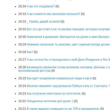
20:34
А вы что подумали?
(0)
20:33
А вы помните как линолеум скользил?
(0)
20:33
_ Пумба, давай за мной
(0)
20:32
Вот это детство! А не та жалкая пародия, которую получае
20:30
Замечание в дневнике: Матерился на уроки и звал Валеру
20:29
Неважно насколько ты красива, цвет сидения всегда долж
20:28
Как?
(0)
20:27
А вы хотели бы отпраздновать свой День Рождения в Лас-
20:26
Безмерное уважение этому великому человеку, фильмы с е
воспоминаний детства
(0)
20:25
Как едят оскарбинки нормальные люди и как я
(0)
20:24
Молнии сверкают над вулканом Пуйеуэ к югу от Сантьяго, Ч
20:23
Как получили некоторые из логотипов.
(0)
20:22
Обеденные колпачки для ручки :)
(0)
20:21
В такую машину помещается до 700 кг мандаринов.
(0)