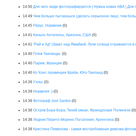
14:50
Для чего люди фотографируются | Нужна новая АВА | Для
14:49
Чем больше пытаешься сделать серьезное лицо, тем боль
14:45
Рёрус, Норвегия
(0)
14:41
Каньон Антилопы, Аризона, США
(0)
14:41
"Рай и Ад" (Закат над Ямайкой. Лучи солнца отражаются в 
14:40
Пляж Таиланда.
(0)
14:40
Париж, Франция
(0)
14:40
Ко Хонг, провинция Краби, Юго-Таиланд
(0)
14:39
Уэльс
(0)
14:39
Норвегия :)
(0)
14:39
Фотограф Joel Santos
(0)
14:38
Остров Бора-Бора, Тихий океан, Французская Полинези
(0)
14:38
Ледник Перито-Морено Патагония, Аргентина
(0)
14:38
Кристина Пименова - самая востребованая девочка-фотомод