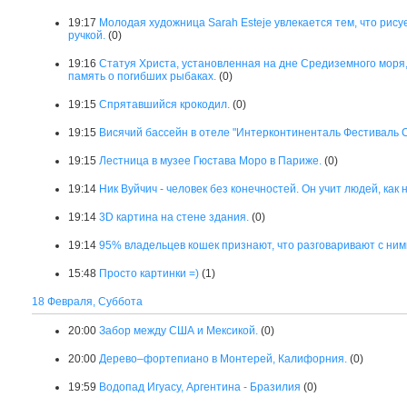
19:17
Молодая художница Sarah Esteje увлекается тем, что рис
ручкой.
(0)
19:16
Статуя Христа, установленная на дне Средиземного моря, 
память о погибших рыбаках.
(0)
19:15
Спрятавшийся крокодил.
(0)
19:15
Висячий бассейн в отеле "Интерконтиненталь Фестиваль С
19:15
Лестница в музее Гюстава Моро в Париже.
(0)
19:14
Ник Вуйчич - человек без конечностей. Он учит людей, как 
19:14
3D картина на стене здания.
(0)
19:14
95% владельцев кошек признают, что разговаривают с ним
15:48
Просто картинки =)
(1)
18 Февраля, Суббота
20:00
Забор между США и Мексикой.
(0)
20:00
Дерево–фортепиано в Монтерей, Калифорния.
(0)
19:59
Водопад Игуасу, Аргентина - Бразилия
(0)