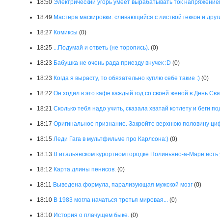
18:50
Электрический угорь умеет вырабатывать ток напряжением
18:49
Мастера маскировки: сливающийся с листвой геккон и дру
18:27
Комиксы
(0)
18:25
...Подумай и ответь (не торопись).
(0)
18:23
Бабушка не очень рада приезду внучек :D
(0)
18:23
Когда я вырасту, то обязательно куплю себе такие :)
(0)
18:22
Он ходил в это кафе каждый год со своей женой в День Свя
18:21
Сколько тебя надо учить, сказала хватай котлету и беги по
18:17
Оригинальное признание. Закройте верхнюю половину ци
18:15
Леди Гага в мультфильме про Карлсона:)
(0)
18:13
В итальянском курортном городке Полиньяно-а-Маре есть 
18:12
Карта длины пенисов.
(0)
18:11
Выведена формула, парализующая мужской мозг
(0)
18:10
В 1983 могла начаться третья мировая...
(0)
18:10
История о плачущем быке.
(0)