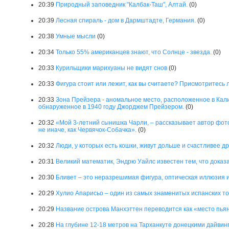
20:39
Природный заповедник "Калбак-Таш", Алтай.
(0)
20:39
Лесная спираль - дом в Дармштадте, Германия.
(0)
20:38
Умные мысли
(0)
20:34
Только 55% американцев знают, что Солнце - звезда.
(0)
20:33
Курильщики марихуаны не видят снов
(0)
20:33
Фигура стоит или лежит, как вы считаете? Присмотритесь 
20:33
Зона Прейзера - аномальное место, расположенное в Кал
обнаруженное в 1940 году Джорджем Прейзером.
(0)
20:32
«Мой 3-летний сынишка Чарли, – рассказывает автор фото
не иначе, как Червячок-Собачка».
(0)
20:32
Люди, у которых есть кошки, живут дольше и счастливее др
20:31
Великий математик, Эндрю Уайлс известен тем, что дока
20:30
Бливет – это неразрешимая фигура, оптическая иллюзия 
20:29
Хулио Апарисьо – один из самых знаменитых испанских т
20:29
Название острова Манхэттен переводится как «место пьян
20:28
На глубине 12-18 метров на Тарханкуте донецкими дайвин