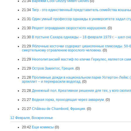
21:34
Варежки Cool Grizzly Mitten Gloves
(0)
21:34
Тигр - это единственный представитель семейства кошачьи
21:31
Один умный профессор однажды в университете задал ст
21:30
Рецепт оправдания скоростного нарушения.
(0)
21:30
В пустыне Сахара однажды – 18 февраля 1979 г. – шел сне
21:29
Яблочные косточки содержат цианогенные гликозиды. 50-60 
смертельному отравлению взрослого человека.
(0)
21:29
Неополитанский мастиф по кличке Геркулес, является сам
21:29
Остров Закинтос, Греция.
(0)
21:28
Проливные дожди в национальном парке Уотертон-Лейкс (
аргиллит – и перекрасили водопад.
(0)
21:28
Денежный пол. Креативное решение для тех, у кого скопил
21:27
Водная горка, проходящая через аквариум.
(0)
21:27
Château de Chambord, Франция.
(0)
12 Февраля, Воскресенье
20:42
Еще комиксы
(0)