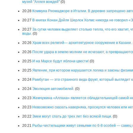
музей "Аллея вождей"
(0)
20:28
Коммуна Риомаджоре в Италии. В деревне запрещено авт
20:27
В книгах Конан Дойля Шерлок Холмс никогда не говорил «
20:27
За сутки человек выделяет столько тепла, что его хватит,
воды.
(0)
20:26
Храм всех религий— архитектурное сооружение в Казани.
20:26
После удара в землю молнии не исчезают, а превращаются
20:25
И на Марсе будут яблони цвести!
(0)
20:25
Явление, при котором нарушается логика и законы физик
20:24
Рамбутан — это странного вида фрукт, который выглядит к
20:24
Эволюция автомобилей.
(0)
20:23
Жемчужина «Аллаха» является обладательницей самой н
20:23
Невозможно сказать наверняка, проснулся человек или не
20:22
Змеи могут спать до трех лет без всякой пищи.
(0)
20:21
Рыбы-чистильщики живут семьями по 6-8 особей — самец и