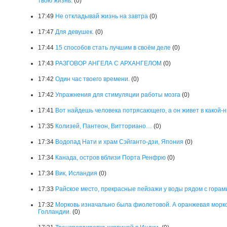
твою жизнь.
(0)
17:49
Не откладывай жизнь на завтра
(0)
17:47
Для девушек.
(0)
17:44
15 способов стать лучшим в своём деле
(0)
17:43
РАЗГОВОР АНГЕЛА С АРХАНГЕЛОМ
(0)
17:42
Один час твоего времени.
(0)
17:42
Упражнения для стимуляции работы мозга
(0)
17:41
Вот найдешь человека потрясающего, а он живет в какой-н
17:35
Колизей, Пантеон, Витториано…
(0)
17:34
Водопад Нати и храм Сэйганто-дзи, Япония
(0)
17:34
Канада, остров вблизи Порта Ренфрю
(0)
17:34
Вик, Исландия
(0)
17:33
Райское место, прекрасные пейзажи у воды рядом с горами
17:32
Морковь изначально была фиолетовой. А оранжевая морко
Голландии.
(0)