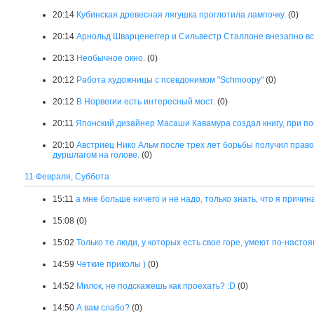
20:14
Кубинская древесная лягушка проглотила лампочку.
(0)
20:14
Арнольд Шварценеггер и Сильвестр Сталлоне внезапно вс
20:13
Необычное окно.
(0)
20:12
Работа художницы с псевдонимом "Schmoopy"
(0)
20:12
В Норвегии есть интересный мост.
(0)
20:11
Японский дизайнер Масаши Кавамура создал книгу, при по
20:10
Австриец Нико Альм после трех лет борьбы получил прав
дуршлагом на голове.
(0)
11 Февраля, Суббота
15:11
а мне больше ничего и не надо, только знать, что я причина
15:08
(0)
15:02
Только те люди, у которых есть свое горе, умеют по-насто
14:59
Четкие приколы )
(0)
14:52
Милок, не подскажешь как проехать? :D
(0)
14:50
А вам слабо?
(0)