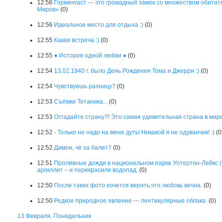
12:56
Горменгаст — это громадный замок со множеством обитате
Миров»
(0)
12:56
Идеальное место для отдыха :)
(0)
12:55
Какая встреча :)
(0)
12:55
● История одной любви ●
(0)
12:54
13.02.1940 г. было День Рождения Тома и Джерри :)
(0)
12:54
Чувствуешь разницу?
(0)
12:53
Cъёмки Титаника...
(0)
12:53
Отгадайте страну?! Это самая удивительная страна в мире
12:52
- Только не надо на меня дуть! Никакой я не одуванчик! :)
(0
12:52
Димон, чё за балет?
(0)
12:51
Проливные дожди в национальном парке Уотертон-Лейкс (
аргиллит – и перекрасили водопад.
(0)
12:50
После таких фото хочется верить,что любовь вечна.
(0)
12:50
Редкое природное явление — лентикулярные облака.
(0)
13 Февраля, Понедельник