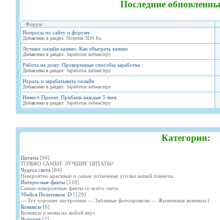
Последние обновленны
Форум
Вопросы по сайту и форуму
Добавлено в раздел:
Позитив.3DN.Ru
Лучшее онлайн казино. Как обыграть казино
Добавлено в раздел:
Заработок вебмастеру
Работа на дому. Проверенные способы заработка
Добавлено в раздел:
Заработок вебмастеру
Играть и зарабатывать онлайн
Добавлено в раздел:
Заработок вебмастеру
Инвест-Проект. Прибыль каждые 5 мин.
Добавлено в раздел:
Заработок вебмастеру
Категории:
Цитаты
[94]
ТОЛЬКО САМЫЕ ЛУЧШИЕ ЦИТАТЫ!
Чудеса света
[84]
Невероятно красивые и самые потаенные уголки нашей планеты.
Интересные факты
[219]
Самые невероятные факты со всего света.
Убейся Позитивом :D
[129]
— Тут хорошее настроение — Забавные фотоприколы — Жизненные комиксы (:
Комиксы
[6]
Комиксы и мемы на любой вкус.
История
[2]