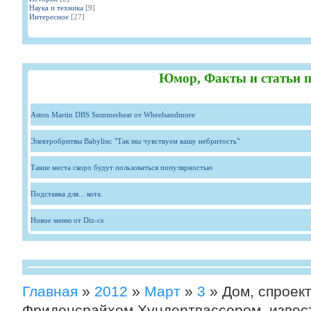
Наука и техника
[9]
Интересное
[27]
Юмор, Факты и статьи п
Aston Martin DBS Summerheat от Wheelsandmore
Электробритвы Babyliss: "Так мы чувствуем вашу небритость"
Такие места скоро будут пользоваться популярностью
Подставка для... кота.
Новое меню от Diz-cs
Главная
»
2012
»
Март
»
3
» Дом, спроек
Фриденсрайхом Хундертвассером, извес