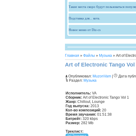
Такие места скоро будут пользоваться попул
Подставка для... кота.
Новое меню от Diz-cs
Главная
»
Файлы
»
Музыка
» Art of Elect
Art of Electronic Tango Vol
Опубликовал:
MuzonVam
|
Дата публ
Раздел:
Музыка
Исполнитель:
VA
Сборник:
Art of Electronic Tango Vol 1
Жанр:
Chillout, Lounge
Год выпуска:
2013
Кол-во композиций:
20
Время звучания:
01:51:38
Битрейт:
320 kbps
Размер:
282 Mb
Треклист: