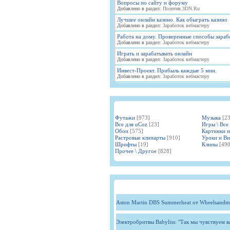
Вопросы по сайту и форуму
Добавлено в раздел:
Позитив.3DN.Ru
Лучшее онлайн казино. Как обыграть казино
Добавлено в раздел:
Заработок вебмастеру
Работа на дому. Проверенные способы зараб
Добавлено в раздел:
Заработок вебмастеру
Играть и зарабатывать онлайн
Добавлено в раздел:
Заработок вебмастеру
Инвест-Проект. Прибыль каждые 5 мин.
Добавлено в раздел:
Заработок вебмастеру
Футажи
[973]
Музыка
[2
Все для uCoz
[23]
Игры \ Все
Обои
[575]
Картинки 
Растровые клипарты
[910]
Уроки и В
Шрифты
[19]
Клипы
[490
Прочее \ Другое
[828]
Aston Martin DBS Summerheat от Wheelsandm
Электробритвы Babyliss: "Так мы чувствуем 