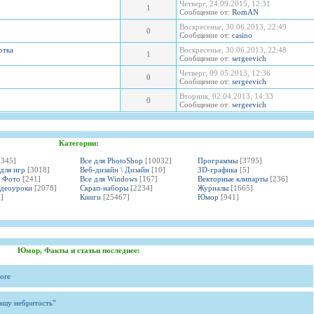
Четверг, 24.09.2015, 12:31
1
Сообщение от:
RomAN
Воскресенье, 30.06.2013, 22:49
0
Сообщение от:
casino
отка
Воскресенье, 30.06.2013, 22:48
1
Сообщение от:
sergeevich
Четверг, 09.05.2013, 12:36
0
Сообщение от:
sergeevich
Вторник, 02.04.2013, 14:33
0
Сообщение от:
sergeevich
Категории:
3345]
Все для PhotoShop
[10032]
Программы
[3795]
 для игр
[3018]
Веб-дизайн \ Дизайн
[10]
3D-графика
[5]
и Фото
[241]
Все для Windows
[167]
Векторные клипарты
[236]
идеоуроки
[2078]
Скрап-наборы
[2234]
Журналы
[1665]
]
Книги
[25467]
Юмор
[941]
Юмор, Факты и статьи последнее:
ore
вашу небритость"