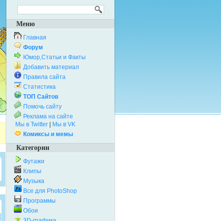
Меню
Главная
Форум
Юмор,Статьи и Факты
Добавить материал
Правила сайта
Статистика
ТОП Сайтов
Помочь сайту
Реклама на сайте
Мы в Twitter
|
Мы в VK
Комиксы и мемы
Категории
Футажи
Клипы
Музыка
Все для PhotoShop
Программы
Обои
3D-графика