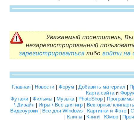
Уважаемый посетитель, Вы 
незарегистрированный пользоват
зарегистрироваться
либо
войти на
Главная
|
Новости
|
Форум
|
Добавить материал
|
П
Карта сайта
и
Фору
Футажи
|
Фильмы
|
Музыка
|
PhotoShop
|
Программы
\ Дизайн
|
Игры \ Все для игр
|
Векторные клипарт
Видеоуроки
|
Все для Windows
|
Картинки и Фото
|
С
|
Клипы
|
Книги
|
Юмор
|
Проч