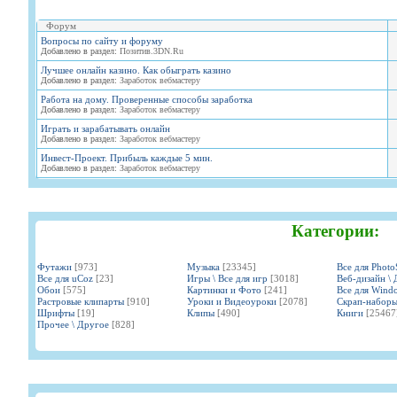
Форум
Вопросы по сайту и форуму
Добавлено в раздел:
Позитив.3DN.Ru
Лучшее онлайн казино. Как обыграть казино
Добавлено в раздел:
Заработок вебмастеру
Работа на дому. Проверенные способы заработка
Добавлено в раздел:
Заработок вебмастеру
Играть и зарабатывать онлайн
Добавлено в раздел:
Заработок вебмастеру
Инвест-Проект. Прибыль каждые 5 мин.
Добавлено в раздел:
Заработок вебмастеру
Категории:
Футажи
[973]
Музыка
[23345]
Все для Phot
Все для uCoz
[23]
Игры \ Все для игр
[3018]
Веб-дизайн \ 
Обои
[575]
Картинки и Фото
[241]
Все для Wind
Растровые клипарты
[910]
Уроки и Видеоуроки
[2078]
Скрап-набор
Шрифты
[19]
Клипы
[490]
Книги
[25467
Прочее \ Другое
[828]